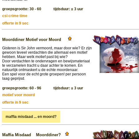
groepsgrootte: 30 - 60 tijdsduur: ± 3 uur
csi crime time
offerte in 9 sec
Moorddiner Motief voor Moord
Gisteren is Sir John vermoord, maar door wie? Er zijn
gewoon teveel verdachten die allemaal een motief
hebben. Maar welk motief past bij wie?
Door verdachten te ondervragen en bewijsmateriaal
te verzamelen tracht u daar achter te komen. En
natuurlijk ontmaskert u de echte moordenaar.
Een spel voor de echt grote groepen! per persoon
laag geprijsd.
groepsgrootte: 60 - 96 tijdsduur: ± 3 uur
motief voor moord
offerte in 9 sec
maffia misdaad ... en moord?
Maffia Misdaad Moorddiner?