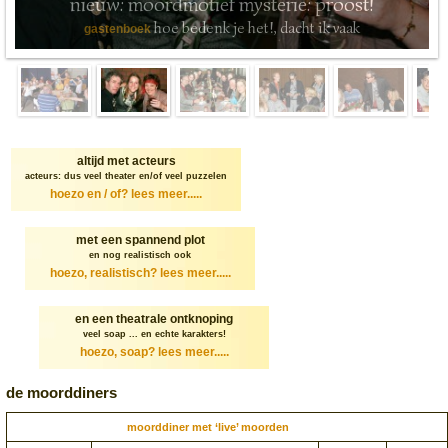
nieuw: moordmotief mysterie: proost!
hoe bedenk je het!, dacht ik vaak
gastenboek
altijd met acteurs
acteurs: dus veel theater en/of veel puzzelen
hoezo en / of?
lees meer.....
met een spannend plot
en nog realistisch ook
hoezo, realistisch?
lees meer.....
en een theatrale ontknoping
veel soap ... en echte karakters!
hoezo, soap?
lees meer.....
de moorddiners
moorddiner met ‘live’ moorden