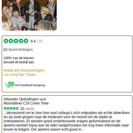
9.4
/
10
62
beoordelingen
100% van de klanten
beveelt dit bedrijf aan.
bekijk alle beoordelingen
van
LivingTale Theater
Alliander Opleidingen
over
Moorddiner CSI Crime Time
10
van
10
...Verrassend om te zien hoe snel collega’s zich ontpopten als echte detectives
en op zoek gingen naar de motieven voor de moord om de dader te
ontmaskeren. Er werden goed onderbouwde vragen geformuleerd en de
spelers werden bijna aan de tafel vastgehouden om nog meer informatie naar
boven te krijgen. Die spelers waren echt goed in...