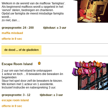
Welkom in de wereld van de maffiose ‘famiglias’.
Als beginnend maffioos wordt u opgeleid in het
‘eervol’ stelen, bedreigen en chanteren.
Opdat
uw
famiglia de meest misdadige famiglia
wordt...
zo niet, dan....
groepsgrootte: 24 - 200 tijdsduur: ± 3 uur
maffia misdaad
offerte in 9 sec
de dood ... of de gladiolen
Escape Room Island
2 uur om van het eiland te ontsnappen
1 acteur en toch ... 8 bewakers die bewaken èn
begeleiden
Stuur het spel door zelf de bewakers te kiezen.
We komen met 1 acteur en 1 assistente.
Inclusief instructie en nabespreking 3 uur.
groepsgrootte: 3 - 12 tijdsduur: ± 3 uur
escape room island
offerte in 9 sec