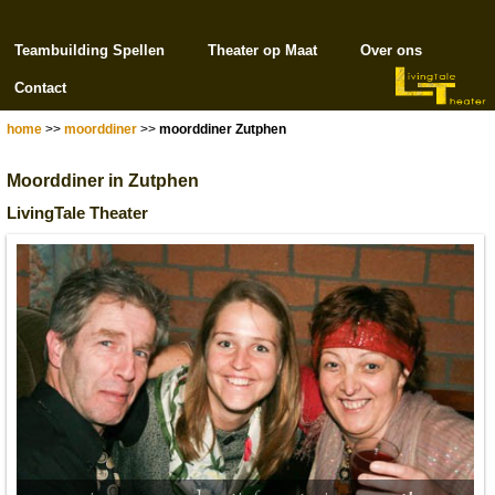
Teambuilding Spellen
Theater op Maat
Over ons
Contact
home
>>
moorddiner
>>
moorddiner Zutphen
Moorddiner in Zutphen
LivingTale Theater