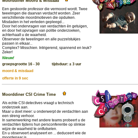
Moorddiner Moord & Misdaad
Een gestoorde professor die vermoord wordt. Twee
tweelingen die daarvan verdacht worden. Zeer
verschillende moordmotieven die opduiken.
Misdaden in het verleden gepleegd...
Door het ondervragen van verdachten èn getuigen,
en door het opvragen van politie onderzoeken,
achterhaalt u de waarheid.
Observeer de tweelingen en alle puzzelstukjes
passen in elkaar...
Complex? Misschien. Intrigerend, spannend en leuk?
Zeker!
Nieuw!
groepsgrootte 16 - 30 tijdsduur: ± 3 uur
moord & misdaad
offerte in 9 sec
Moorddiner CSI Crime Time
Als echte CSI detectives vraagt u technisch
onderzoek aan.
Maar u doet meer: u onderwerpt de verdachten aan
een streng verhoor.
In samenwerking met andere teams probeert u de
verdachten tijdens hun persconferentie op slinkse
wijze de waarheid te ontfutselen.
En u observeert analyseert en ... deduceert wie de
moordenaar is.