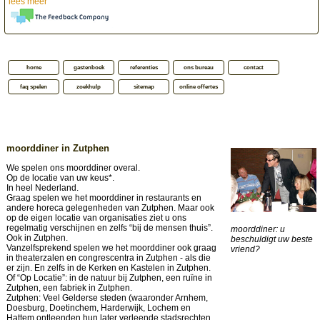
lees meer
home
gastenboek
referenties
ons bureau
contact
faq spelen
zoekhulp
sitemap
online offertes
moorddiner in Zutphen
We spelen ons moorddiner overal.
Op de locatie van uw keus*.
In heel Nederland.
Graag spelen we het moorddiner in restaurants en
andere horeca gelegenheden van Zutphen. Maar ook
op de eigen locatie van organisaties ziet u ons
regelmatig verschijnen en zelfs “bij de mensen thuis”.
moorddiner: u
Ook in Zutphen.
beschuldigt uw beste
Vanzelfsprekend spelen we het moorddiner ook graag
vriend?
in theaterzalen en congrescentra in Zutphen - als die
er zijn. En zelfs in de Kerken en Kastelen in Zutphen.
Of “Op Locatie”: in de natuur bij Zutphen, een ruïne in
Zutphen, een fabriek in Zutphen.
Zutphen: Veel Gelderse steden (waaronder Arnhem,
Doesburg, Doetinchem, Harderwijk, Lochem en
Hattem ontleenden hun later verleende stadsrechten