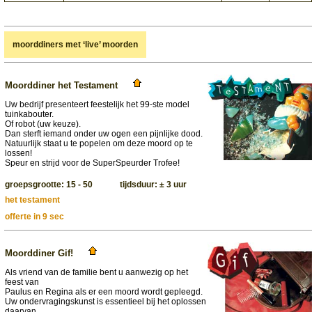
moorddiners met ‘live’ moorden
Moorddiner het Testament
Uw bedrijf presenteert feestelijk het 99-ste model
tuinkabouter.
Of robot (uw keuze).
Dan sterft iemand onder uw ogen een pijnlijke dood.
Natuurlijk staat u te popelen om deze moord op te
lossen!
Speur en strijd voor de SuperSpeurder Trofee!
groepsgrootte: 15 - 50 tijdsduur: ± 3 uur
het testament
offerte in 9 sec
Moorddiner Gif!
Als vriend van de familie bent u aanwezig op het
feest van
Paulus en Regina als er een moord wordt gepleegd.
Uw ondervragingskunst is essentieel bij het oplossen
daarvan.