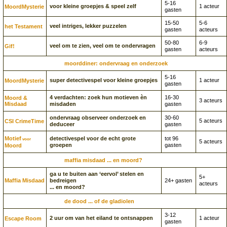
5-16
voor kleine groepjes & speel zelf
1 acteur
Moord­Mysterie
gasten
15-50
5-6
veel intriges, lekker puzzelen
het Testament
gasten
acteurs
50-80
6-9
veel om te zien, veel om te ondervragen
Gif!
gasten
acteurs
moorddiner: ondervraag en onderzoek
5-16
super detectivespel voor kleine groepjes
1 acteur
Moord­Mysterie
gasten
4 verdachten: zoek hun motieven èn
16-30
Moord &
3 acteurs
Misdaad
misdaden
gasten
ondervraag observeer onderzoek en
30-60
5 acteurs
CSI CrimeTime
deduceer
gasten
Motief
detectivespel voor de echt grote
tot 96
voor
5 acteurs
groepen
gasten
Moord
maffia misdaad ... en moord?
ga u te buiten aan ‘eervol’ stelen en
5+
Maffia Misdaad
bedreigen
24+ gasten
acteurs
... en moord?
de dood ... of de gladiolen
3-12
2 uur om van het eiland te ontsnappen
1 acteur
Escape Room
gasten