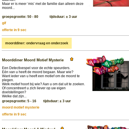
Maar er is meer ‘mis’ met de familie dan alleen deze
moord...
groepsgrootte: 50 - 80 tijdsduur: ± 3 uur
gif
offerte in 9 sec
moorddiner: ondervraag en onderzoek
Moorddiner Moord Motief Mysterie
Een Detectivespel voor de echte speurders.
Eén van u heeft de moord begaan. Maar wie?
Want ieder van u heeft een motief om de moord te
plegen.
Welk motief hoort bij wie? Aan u om dat uit te zoeken.
Of concentreert u zich liever op uw eigen
doelstellingen?
Welke dat zijn...
groepsgrootte: 5 - 16 tijdsduur: ± 3 uur
moord motief mysterie
offerte in 9 sec