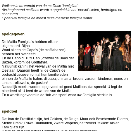
Welkom in de wereld van de maffiose ‘famiglias’.
Als beginnend maffioos wordt u opgeleid in het ‘eervol’ stelen, bedreigen en
chanteren.
Opdat uw famiglia de meest multi-maffiose famiglia wordt...
spelgegeven
De Maffia Famiglia's hebben elkaar
uitgemoord. Bijna.
Want alleen de Capo's (de maffiabazen)
hebben het overleefd.
En de Capo di Tutti Capi, oftewel de Baas der
Bazen, kortom: de Godfather.
Natuurlijk kan hij het verval van de Maffia niet
toestaan. Daarom heeft hij de Capo's de
opdracht gegeven om al hun familieleden
binnen de Maffia te halen: di papa, di mama, broers, zussen, kinderen, ooms en
tantes... oftewel u, de gasten!
Natuurlijk moet u worden opgevoed tot goed Maffioos, dat spreekt. U legt de
bloedeed af. U leert de wetten van de Maffia.
En u wordt ingevoerd in de ‘tak van sport’ waar uw Famiglia sterk in is.
speldoel
Dat kan de Prostitutie zijn, het Gokken, de Drugs. Maar ook Beschermde Dieren,
Sterke Drank, Ruwe Diamanten, Zware Wapens, net zoveel ‘takken’ als er
Famiglia's zijn.