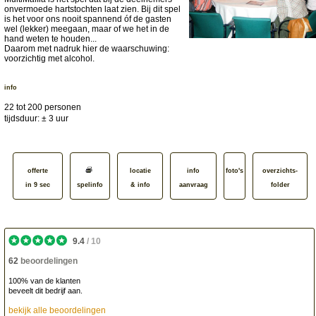
onvermoede hartstochten laat zien. Bij dit spel
is het voor ons nooit spannend óf de gasten
wel (lekker) meegaan, maar of we het in de
hand weten te houden...
Daarom met nadruk hier de waarschuwing:
voorzichtig met alcohol.
info
22 tot 200 personen
tijdsduur: ± 3 uur
offerte
locatie
info
foto's
overzichts­
in 9 sec
spelinfo
& info
aanvraag
folder
9.4
/
10
62
beoordelingen
100% van de klanten
beveelt dit bedrijf aan.
bekijk alle beoordelingen