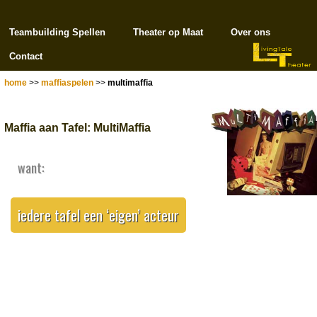
Teambuilding Spellen
Theater op Maat
Over ons
Contact
home
>>
maffiaspelen
>>
multimaffia
Maffia aan Tafel: MultiMaffia
want:
iedere tafel een ‘eigen’ acteur