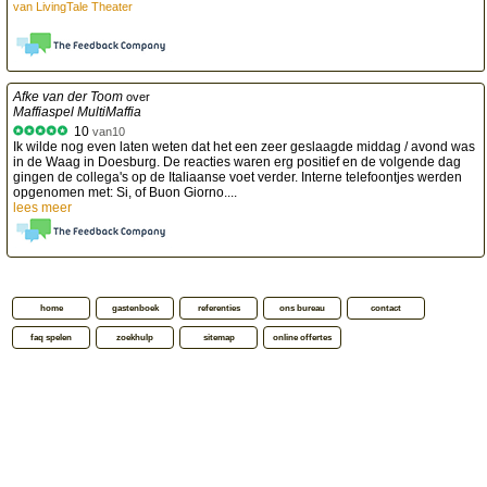
van
LivingTale Theater
Afke van der Toom
over
Maffiaspel MultiMaffia
10
van
10
Ik wilde nog even laten weten dat het een zeer geslaagde middag / avond was
in de Waag in Doesburg. De reacties waren erg positief en de volgende dag
gingen de collega's op de Italiaanse voet verder. Interne telefoontjes werden
opgenomen met: Si, of Buon Giorno....
lees meer
home
gastenboek
referenties
ons bureau
contact
faq spelen
zoekhulp
sitemap
online offertes