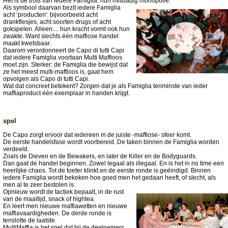
Het is de trots van iedere Famiglia: hun misdadig monopolie.
Als symbool daarvan bezit iedere Famiglia
acht ‘producten': bijvoorbeeld acht
drankflesjes, acht soorten drugs of acht
gokspelen. Alleen.... hun kracht vormt ook hun
zwakte. Want slechts één maffiose handel
maakt kwetsbaar.
Daarom verordonneert de Capo di tutti Capi
dat iedere Famiglia voortaan Multi Maffioos
moet zijn. Sterker: de Famiglia die bewijst dat
ze het meest multi-maffioos is, gaat hem
opvolgen als Capo di tutti Capi.
Wat dat concreet betekent? Zorgen dat je als Famiglia tenminste van ieder
maffiaproduct één exemplaar in handen krijgt.
spel
De Capo zorgt ervoor dat iedereen in de juiste -maffiose- sfeer komt.
De eerste handelsfase wordt voorbereid. De taken binnen de Famiglia worden
verdeeld.
Zoals de Dieven en de Bewakers, en later de Killer en de Bodyguards.
Dan gaat de handel beginnen. Zowel legaal als illegaal. En is het in no time een
heerlijke chaos. Tot de toeter klinkt en de eerste ronde is geëindigd. Binnen
iedere Famiglia wordt bekeken hoe goed men het gedaan heeft, of slecht, als
men al te zeer bestolen is.
Opnieuw wordt de tactiek bepaalt, in de rust
van de maaltijd, snack of hightea.
En leert men nieuwe maffiawetten en nieuwe
maffiavaardigheden. De derde ronde is
tenslotte de laatste.
MultiMaffia is het spel dat bij de deelnemers