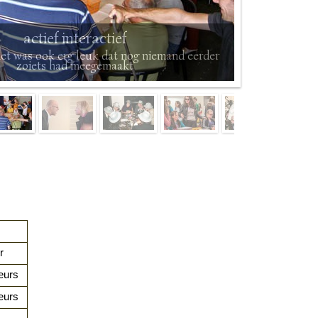
actief interactief
et was ook erg leuk dat nog niemand eerder
zoiets had meegemaakt
r
eurs
eurs