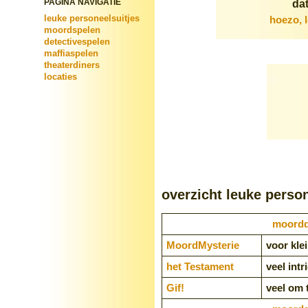
PAGINA NAVIGATIE
dat
leuke personeelsuitjes
hoezo, 
moordspelen
detectivespelen
maffiaspelen
theaterdiners
locaties
overzicht leuke person
moorddi
Moord­Mysterie
voor kle
het Testament
veel intr
Gif!
veel om 