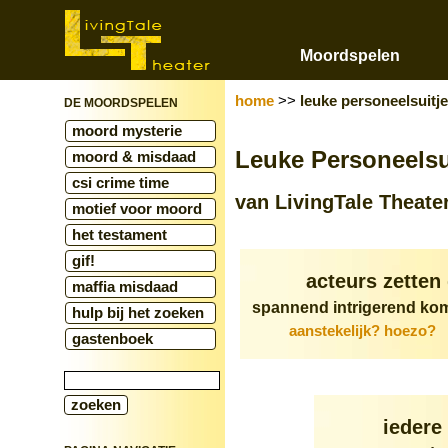
Moordspelen
home
>>
leuke personeelsuitj
DE MOORDSPELEN
moord mysterie
Leuke Personeelsu
moord & misdaad
csi crime time
van LivingTale Theate
motief voor moord
het testament
gif!
acteurs zetten
maffia misdaad
spannend intrigerend kom
hulp bij het zoeken
aanstekelijk? hoezo?
gastenboek
iedere 