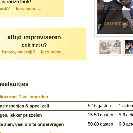
 is reuze leuk!
leuk?
lees meer.....
h
gastenboek
altijd improviseren
ook met u?
hoezo, met mij?
lees meer.....
eelsuitjes
ner met ‘live’ moorden
5-16 gasten
1 acteu
ine groepjes & speel zelf
15-50 gasten
5-6 act
iges, lekker puzzelen
50-80 gasten
6-9 act
te zien, veel om te ondervragen