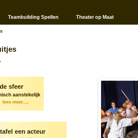
Teambuilding Spellen
Theater op Maat
es
itjes
r
 de sfeer
isch aanstekelijk
lees meer.....
tafel een acteur