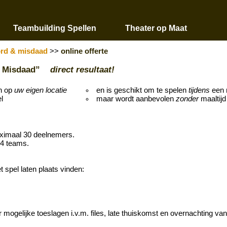
Teambuilding Spellen
Theater op Maat
rd & misdaad
>>
online offerte
 & Misdaad”
direct resultaat!
en op
uw eigen locatie
en is geschikt om te spelen
tijdens
een 
l
maar wordt aanbevolen
zonder
maaltijd
aximaal 30 deelnemers.
 4 teams.
et spel laten plaats vinden:
er mogelijke toeslagen i.v.m. files, late thuiskomst en overnachting va