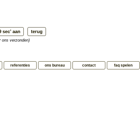
ar ons verzonden)
referenties
ons bureau
contact
faq spelen