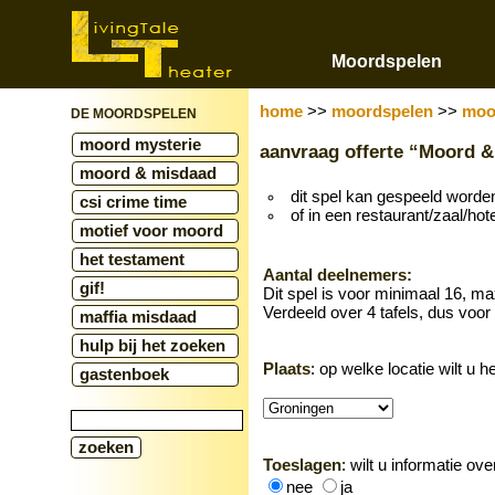
Moordspelen
home
>>
moordspelen
>>
moo
DE MOORDSPELEN
moord mysterie
aanvraag offerte “Moord
moord & misdaad
dit spel kan gespeeld word
csi crime time
of in een restaurant/zaal/hote
motief voor moord
het testament
Aantal deelnemers:
gif!
Dit spel is voor minimaal 16, m
Verdeeld over 4 tafels, dus voor
maffia misdaad
hulp bij het zoeken
Plaats
: op welke locatie wilt u h
gastenboek
Toeslagen
: wilt u informatie ov
nee
ja