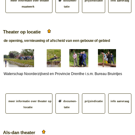
meer informatie over theater
documen­
prijsindicatie
info aanvraag
maatwerk
tatie
Theater op locatie
de opening, vernieuwing of afscheid van een gebouw of gebied
Waterschap Noorderzijlvest en Provincie Drenthe i.s.m. Bureau Bruintjes
meer informatie over theater op
documen­
prijsindicatie
info aanvraag
locatie
tatie
Als-dan theater