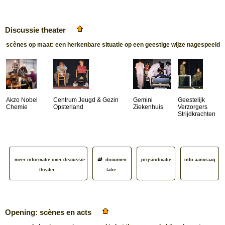
Discussie theater
scènes op maat: een herkenbare situatie op een geestige wijze nagespeeld
Akzo Nobel
Centrum Jeugd & Gezin
Gemini
Geestelijk
Chemie
Opsterland
Ziekenhuis
Verzorgers
Strijd­krachten
meer informatie over discussie
documen­
prijsindicatie
info aanvraag
theater
tatie
Opening: scènes en acts