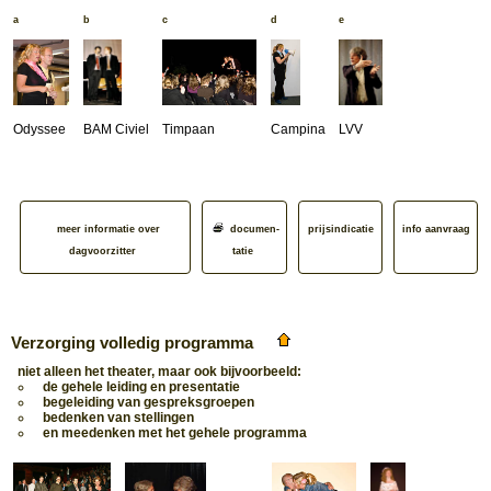
a
b
c
d
e
Odyssee
BAM Civiel
Timpaan
Campina
LVV
meer informatie over
documen­
prijsindicatie
info aanvraag
dagvoorzitter
tatie
Verzorging volledig programma
niet alleen het theater, maar ook bijvoorbeeld:
de gehele leiding en presentatie
begeleiding van gespreksgroepen
bedenken van stellingen
en meedenken met het gehele programma