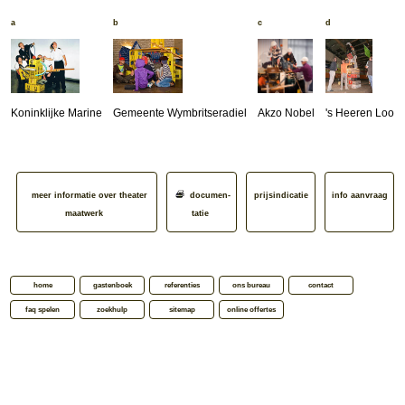
a
b
c
d
Koninklijke Marine
Gemeente Wymbritseradiel
Akzo Nobel
's Heeren Loo
meer informatie over theater
documen­
prijsindicatie
info aanvraag
maatwerk
tatie
home
gastenboek
referenties
ons bureau
contact
faq spelen
zoekhulp
sitemap
online offertes