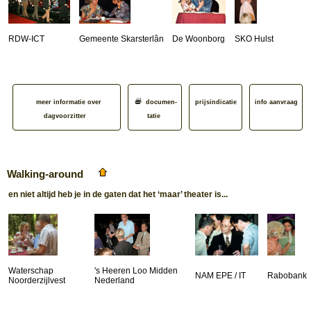
RDW-ICT
Gemeente Skarsterlân
De Woonborg
SKO Hulst
meer informatie over
documen­
prijsindicatie
info aanvraag
dagvoorzitter
tatie
Walking-around
en niet altijd heb je in de gaten dat het ‘maar’ theater is...
Waterschap
's Heeren Loo Midden
NAM EPE / IT
Rabobank
Noorderzijlvest
Nederland