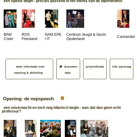
een speels begin - precies passend in het thema van de bijeenkomst
BAM
ROS
NAM EPE
Centrum Jeugd & Gezin
Careander
Civiel
Friesland
/ IT
Opsterland
meer informatie over
documen­
prijsindicatie
info aanvraag
opening & afsluiting
tatie
Opening: de nepspeech
een onverwacht en toch nog hilarisch begin - was dat dan geen echt
professor?