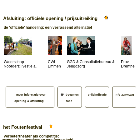
Afsluiting: officiële opening / prijsuitreiking
de ‘officiële’ handeling: een verrassend alternatief
Waterschap
CWI
GGD & Consultatiebureau &
Prov.
Noorderzijlvest e.a.
Emmen
Jeugdzorg
Drenthe
meer informatie over
documen­
prijsindicatie
info aanvraag
opening & afsluiting
tatie
het Foutenfestival
verbetertheater als competitie:
wanneer het voorkomen van fouten ‘telt’