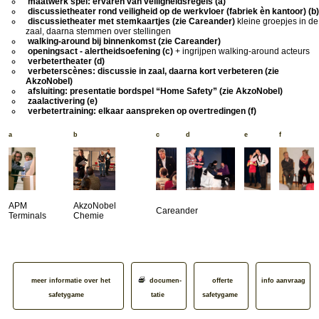
maatwerk spel: ervaren van veiligheidsregels (a)
discussietheater rond veiligheid op de werkvloer (fabriek èn kantoor) (b)
discussietheater met stemkaartjes (zie Careander)
kleine groepjes in de
zaal, daarna stemmen over stellingen
walking-around bij binnenkomst (zie Careander)
openingsact - alertheidsoefening (c)
+ ingrijpen walking-around acteurs
verbetertheater (d)
verbeterscènes: discussie in zaal, daarna kort verbeteren (zie
AkzoNobel)
afsluiting: presentatie bordspel “Home Safety” (zie AkzoNobel)
zaalactivering (e)
verbetertraining: elkaar aanspreken op overtredingen (f)
a
b
c
d
e
f
APM
AkzoNobel
Careander
Terminals
Chemie
meer informatie over het
documen­
offerte
info aanvraag
safetygame
tatie
safetygame