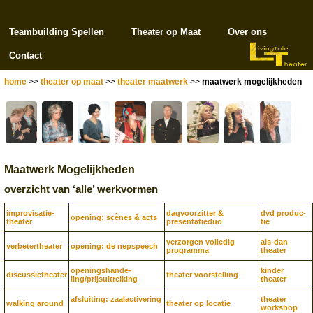
Teambuilding Spellen
Theater op Maat
Over ons
Contact
home
>>
theater op maat
>>
theater maatwerk
>>
maatwerk mogelijkheden
Maatwerk Mogelijkheden
overzicht van ‘alle’ werkvormen
improvisatie­
dagvoorzitter &
dvd produc­
opening: scènes & acts
theater
presentatie­duo
tie
verzorgen volledig
als-dan
verbeter­theater
opening: de nepspeech
programma
theater
openingshande­
kinder
discussie­theater
theater voorstelling
ling/prijs­uitreiking
theater
afsluiting: zaalactivering
theater
walking around
theater op locatie
workshop