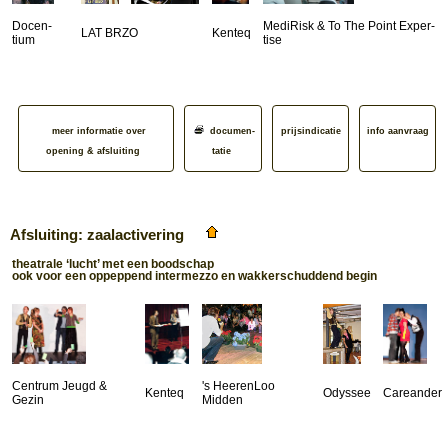
Docen­
MediRisk & To The Point Exper­
LAT BRZO
Kenteq
tium
tise
meer informatie over
documen­
prijsindicatie
info aanvraag
opening & afsluiting
tatie
Afsluiting: zaalactivering
theatrale ‘lucht’ met een boodschap
ook voor een oppeppend intermezzo en wakkerschuddend begin
Centrum Jeugd &
's HeerenLoo
Kenteq
Odyssee
Careander
Gezin
Midden