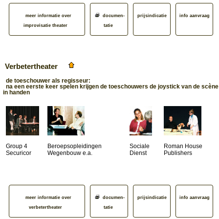
meer informatie over
documen­
prijsindicatie
info aanvraag
improvisatie theater
tatie
Verbetertheater
de toeschouwer als regisseur:
na een eerste keer spelen krijgen de toeschouwers de joystick van de scène
in handen
Group 4
Beroeps­opleidingen
Sociale
Roman House
Securicor
Wegenbouw e.a.
Dienst
Publishers
meer informatie over
documen­
prijsindicatie
info aanvraag
verbetertheater
tatie