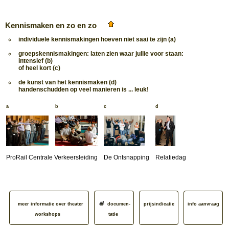
Kennismaken en zo en zo
individuele kennismakingen hoeven niet saai te zijn (a)
groepskennismakingen: laten zien waar jullie voor staan:
intensief (b)
of heel kort
(c)
de kunst van het kennismaken (d)
handenschudden op veel manieren is ... leuk!
a
b
c
d
ProRail Centrale Verkeersleiding
De Ontsnapping
Relatiedag
meer informatie over theater
documen­
prijsindicatie
info aanvraag
workshops
tatie