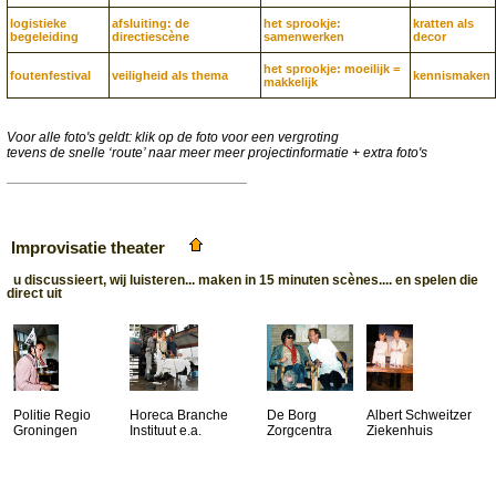
logistieke
afsluiting: de
het sprookje:
kratten als
begeleiding
directiescène
samenwerken
decor
het sprookje: moeilijk =
foutenfestival
veiligheid als thema
kennis­maken
makkelijk
Voor alle foto's geldt: klik op de foto voor een vergroting
tevens de snelle ‘route’ naar meer meer projectinformatie + extra foto's
Improvisatie theater
u discussieert, wij luisteren... maken in 15 minuten scènes.... en spelen die
direct uit
Politie Regio
Horeca Branche
De Borg
Albert Schweitzer
Groningen
Instituut e.a.
Zorgcentra
Ziekenhuis