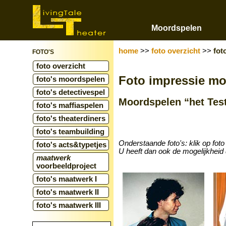
Moordspelen
home
>>
foto overzicht
>>
fot
FOTO'S
foto overzicht
Foto impressie m
foto's moordspelen
foto's detectivespel
Moordspelen “het Tes
foto's maffiaspelen
foto's theaterdiners
foto's teambuilding
Onderstaande foto's: klik op foto
foto's acts&typetjes
U heeft dan ook de mogelijkheid 
maatwerk
voorbeeldproject
foto's maatwerk I
foto's maatwerk II
foto's maatwerk III