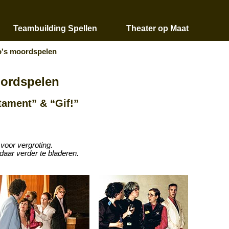
Teambuilding Spellen
Theater op Maat
o's moordspelen
oordspelen
tament” & “Gif!”
 voor vergroting.
daar verder te bladeren.