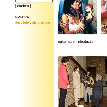
DIASHOW
deze foto's als diashow
opkomst en introductie