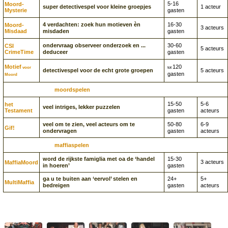
5-16
Moord­
super detectivespel voor kleine groepjes
1 acteur
Mysterie
gasten
4 verdachten: zoek hun motieven èn
16-30
Moord­
3 acteurs
Misdaad
misdaden
gasten
ondervraag observeer onderzoek en ...
30-60
CSI
5 acteurs
CrimeTime
deduceer
gasten
Motief
120
voor
tot
detectivespel voor de echt grote groepen
5 acteurs
gasten
Moord
moordspelen
15-50
5-6
het
veel intriges, lekker puzzelen
Testament
gasten
acteurs
veel om te zien, veel acteurs om te
50-80
6-9
Gif!
ondervragen
gasten
acteurs
maffiaspelen
word de rijkste famiglia met oa de ‘handel
15-30
3 acteurs
MaffiaMoord
in hoeren’
gasten
ga u te buiten aan ‘eervol’ stelen en
24+
5+
MultiMaffia
bedreigen
gasten
acteurs