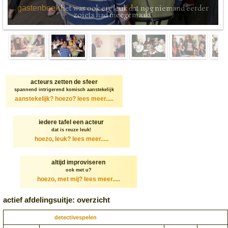
het was ook erg leuk dat nog niemand eerder
gastenboek
zoiets had meegemaakt
acteurs zetten de sfeer
spannend intrigerend komisch aanstekelijk
aanstekelijk? hoezo?
lees meer.....
iedere tafel een acteur
dat is reuze leuk!
hoezo, leuk?
lees meer.....
altijd improviseren
ook met u?
hoezo, met mij?
lees meer.....
actief afdelingsuitje: overzicht
detectivespelen