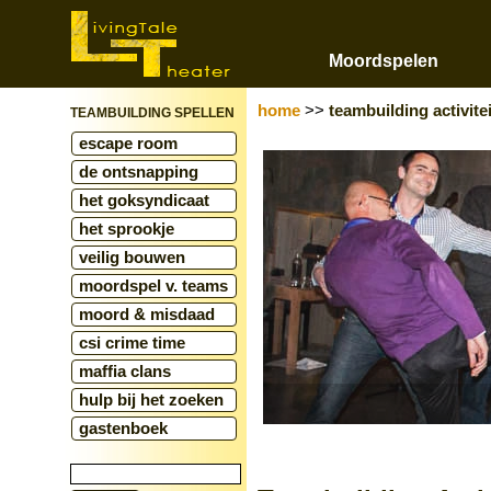
Moordspelen
home
>>
teambuilding activite
TEAMBUILDING SPELLEN
escape room
de ontsnapping
het goksyndicaat
het sprookje
veilig bouwen
moordspel v. teams
moord & misdaad
csi crime time
maffia clans
hulp bij het zoeken
gastenboek