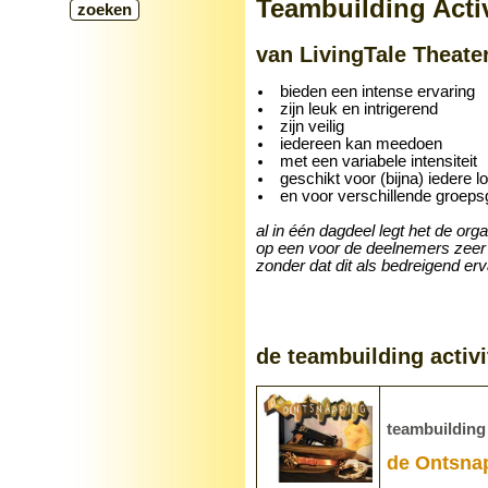
Teambuilding Activ
van LivingTale Theate
bieden een intense ervaring
zijn leuk en intrigerend
zijn veilig
iedereen kan meedoen
met een variabele intensiteit
geschikt voor (bijna) iedere l
en voor verschillende groeps
al in één dagdeel legt het de orga
op een voor de deelnemers zeer
zonder dat dit als bedreigend er
de teambuilding activi
teambuilding 
de Ontsna