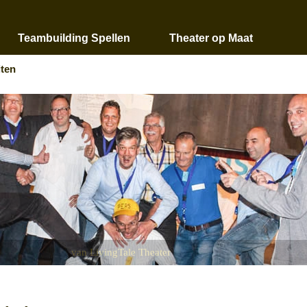
Teambuilding Spellen
Theater op Maat
iten
van LivingTale Theater