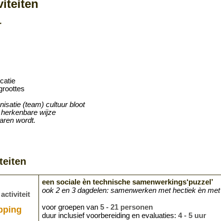
iteiten
r
ocatie
groottes
nisatie (team) cultuur bloot
 herkenbare wijze
varen wordt.
teiten
een sociale èn technische samenwerkings‘puzzel’
ook 2 en 3 dagdelen: samenwerken met hectiek èn met 
activiteit
voor groepen van
5 - 21 personen
pping
duur inclusief voorbereiding en evaluaties:
4 - 5 uur