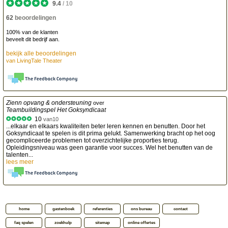
9.4
/
10
62
beoordelingen
100% van de klanten
beveelt dit bedrijf aan.
bekijk alle beoordelingen
van
LivingTale Theater
Zienn opvang & ondersteuning
over
Teambuildingspel Het Goksyndicaat
10
van
10
...elkaar en elkaars kwaliteiten beter leren kennen en benutten. Door het
Goksyndicaat te spelen is dit prima gelukt. Samenwerking bracht op het oog
gecompliceerde problemen tot overzichtelijke proporties terug.
Opleidingsniveau was geen garantie voor succes. Wel het benutten van de
talenten...
lees meer
home
gastenboek
referenties
ons bureau
contact
faq spelen
zoekhulp
sitemap
online offertes