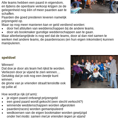
Alle teams hebben een paard in eigendom,
en tijdens de openbare verkoop krijgen ze de
gelegenheid nog één of meer paarden aan te
schaffen.
Paarden die goed presteren leveren namelijk
prijzengeld op.
Maar op nog meer manieren kan er geld verdiend worden:
door het afsluiten van weddenschappen bij de andere teams.
door als bookmaker gunstige weddenschappen aan te gaan.
Maar allerbelangrijkste is nog wel dat de teams, door al dan niet samen te
werken met andere teams, de paardenraces (en hun eigen inkomsten) kunnen
manipuleren.
speldoel
Winnen!
Dat doe je door als team het rijkst te worden.
Verliezen door je vijand te zien winnen....
Gelukkig dat je ook nog een
beetje
kunt
winnen:
de glorie van je
vrienden
straalt tenslotte ook
op jullie af.
Hoe wordt je rijk (of arm):
je eigen paard ontvangt prijzengeld
een goed paard wordt gekocht (een slecht verkocht?)
winnende weddenschappen worden afgesloten
paarden(races) worden gemanipuleerd
wedkoersen van de eigen bookmaker worden gewijzigd
onder het motto: samen met je vrienden tegen je vijand