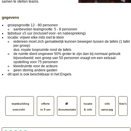
samen te stellen teams.
gegevens
groepsgrootte 12 - 80 personen
aanbevolen teamgrootte: 5 - 8 personen
tijdsduur ±5 uur (inclusief voor- en nabespreking)
locatie: vrijwel elke mits niet te klein
iedereen moet zich gemakkelijk kunnen bewegen tussen de tafels (1 tafel
per groep)
dus: royale loopruimte rond de tafels
de ruimte dient ongeveer 50% groter te zijn dan bij normaal gebruik
bijvoorbeeld: een groep van 50 personen vraagt om een eetzaal-
opstelling voor 75 personen
kleedruimte voor de acteurs
geen storing andere gasten
dit spel is ook beschikbaar in het Engels
teambuilding
offerte
locatie
info
foto's
overzicht
in 9 sec
documentatie
& info
aanvraag