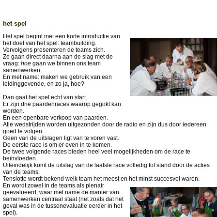
het spel
Het spel begint met een korte introductie van
het doel van het spel: teambuilding.
Vervolgens presenteren de teams zich.
Ze gaan direct daarna aan de slag met de
vraag:
hoe
gaan we binnen ons team
samenwerken.
En met name: maken we gebruik van een
leidinggevende, en zo ja, hoe?
Dan gaat het spel echt van start.
Er zijn drie paardenraces waarop gegokt kan
worden.
En een openbare verkoop van paarden.
Alle wedstrijden worden uitgezonden door de radio en zijn dus door iedereen
goed te volgen.
Geen van de uitslagen ligt van te voren vast.
De eerste race is om er even in te komen.
De twee volgende races bieden heel veel mogelijkheden om de race te
beïnvloeden.
Uiteindelijk komt de uitslag van de laatste race volledig tot stand door de acties
van de teams.
Tenslotte wordt bekend welk team het meest en het minst succesvol waren.
En wordt zowel in de teams als plenair
geëvalueerd, waar met name de manier van
samenwerken centraal staat (net zoals dat het
geval was in de tussenevaluatie eerder in het
spel).