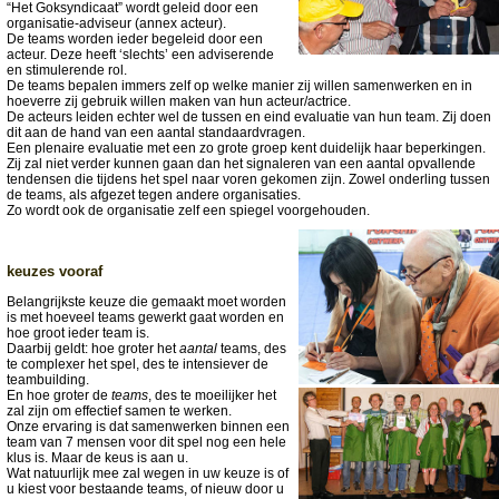
“Het Goksyndicaat” wordt geleid door een
organisatie-adviseur (annex acteur).
De teams worden ieder begeleid door een
acteur. Deze heeft ‘slechts’ een adviserende
en stimulerende rol.
De teams bepalen immers zelf op welke manier zij willen samenwerken en in
hoeverre zij gebruik willen maken van hun acteur/actrice.
De acteurs leiden echter wel de tussen en eind evaluatie van hun team. Zij doen
dit aan de hand van een aantal standaardvragen.
Een plenaire evaluatie met een zo grote groep kent duidelijk haar beperkingen.
Zij zal niet verder kunnen gaan dan het signaleren van een aantal opvallende
tendensen die tijdens het spel naar voren gekomen zijn. Zowel onderling tussen
de teams, als afgezet tegen andere organisaties.
Zo wordt ook de organisatie zelf een spiegel voorgehouden.
keuzes vooraf
Belangrijkste keuze die gemaakt moet worden
is met hoeveel teams gewerkt gaat worden en
hoe groot ieder team is.
Daarbij geldt: hoe groter het
aantal
teams, des
te complexer het spel, des te intensiever de
teambuilding.
En hoe groter de
teams
, des te moeilijker het
zal zijn om effectief samen te werken.
Onze ervaring is dat samenwerken binnen een
team van 7 mensen voor dit spel nog een hele
klus is. Maar de keus is aan u.
Wat natuurlijk mee zal wegen in uw keuze is of
u kiest voor bestaande teams, of nieuw door u