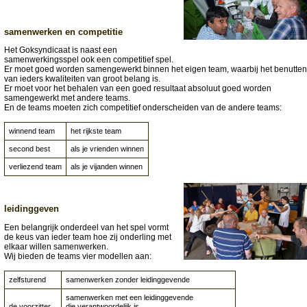
samenwerken en competitie
Het Goksyndicaat is naast een
samenwerkingsspel ook een competitief spel.
Er moet goed worden samengewerkt binnen het eigen team, waarbij het benutten
van ieders kwaliteiten van groot belang is.
Er moet voor het behalen van een goed resultaat absoluut goed worden
samengewerkt met andere teams.
En de teams moeten zich competitief onderscheiden van de andere teams:
winnend team
het rijkste team
second best
als je vrienden winnen
verliezend team
als je vijanden winnen
leidinggeven
Een belangrijk onderdeel van het spel vormt
de keus van ieder team hoe zij onderling met
elkaar willen samenwerken.
Wij bieden de teams vier modellen aan:
zelfsturend
samenwerken zonder leidinggevende
samenwerken met een leidinggevende
de voorzitter
die verantwoordelijk is