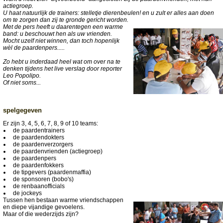
actiegroep.
U haat natuurlijk de trainers: stelletje dierenbeulen! en u zult er alles aan doen
om te zorgen dan zij te gronde gericht worden.
Met de pers heeft u daarentegen een warme
band: u beschouwt hen als uw vrienden.
Mocht uzelf niet winnen, dan toch hopenlijk
wèl de paardenpers.....
Zo hebt u inderdaad heel wat om over na te
denken tijdens het live verslag door reporter
Leo Popolipo.
Of niet soms...
spelgegeven
Er zijn 3, 4, 5, 6, 7, 8, 9 of 10 teams:
de paardentrainers
de paardendokters
de paardenverzorgers
de paardenvrienden (actiegroep)
de paardenpers
de paardenfokkers
de tipgevers (paardenmaffia)
de sponsoren (bobo's)
de renbaanofficials
de jockeys
Tussen hen bestaan warme vriendschappen
en diepe vijandige gevoelens.
Maar of die wederzijds zijn?