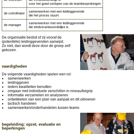
voor het goed verlopen van de teambesprekingen
samenwerken met een leidinggevende
de coördinator
die het proces stuurt
samenwerken met een leidinggevende
de manager
die eindverantwoordelijke is
De organisatie beslist of zij vooraf de
(potentiële) leidinggevenden aanwijst.
Zo niet, dan wordt deze door de groep zelf
gekozen.
vaardigheden
De volgende vaardigheden spelen een rol:
samenwerken
leidinggeven
ieders kwaliteiten benutten
omgaan met individuele verschillen in niveau/begrip
informatie verzamelen en analyseren
ontwikkelen van een plan van aanpak en dit uitvoeren
tactisch handelen
samenwerken/onderhandelen tussen teams
begeleiding: opzet, evaluatie en
beperkingen