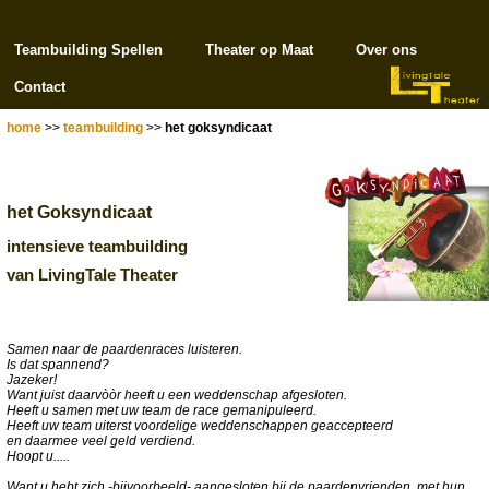
Teambuilding Spellen
Theater op Maat
Over ons
Contact
home
>>
teambuilding
>>
het goksyndicaat
het Goksyndicaat
intensieve teambuilding
van LivingTale Theater
Samen naar de paardenraces luisteren.
Is dat spannend?
Jazeker!
Want juist daarvòòr heeft u een weddenschap afgesloten.
Heeft u samen met uw team de race gemanipuleerd.
Heeft uw team uiterst voordelige weddenschappen geaccepteerd
en daarmee veel geld verdiend.
Hoopt u.....
Want u hebt zich -bijvoorbeeld- aangesloten bij de paardenvrienden, met hun