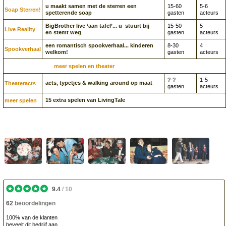
u maakt samen met de sterren een
15-60
5-6
Soap Sterren!
spetterende soap
gasten
acteurs
BigBrother live ‘aan tafel’... u stuurt bij
15-50
5
Live Reality
en stemt weg
gasten
acteurs
een romantisch spookverhaal... kinderen
8-30
4
Spookverhaal
welkom!
gasten
acteurs
meer spelen en theater
?-?
1-5
acts, typetjes & walking around op maat
Theateracts
gasten
acteurs
15 extra spelen van LivingTale
meer spelen
9.4
/
10
62
beoordelingen
100% van de klanten
beveelt dit bedrijf aan.