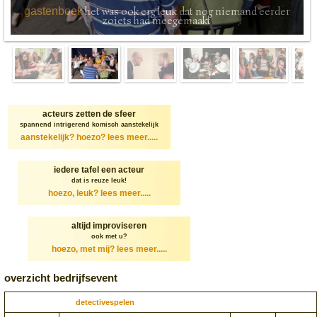
het was ook erg leuk dat nog niemand eerder
gastenboek
zoiets had meegemaakt
acteurs zetten de sfeer
spannend intrigerend komisch aanstekelijk
aanstekelijk? hoezo?
lees meer.....
iedere tafel een acteur
dat is reuze leuk!
hoezo, leuk?
lees meer.....
altijd improviseren
ook met u?
hoezo, met mij?
lees meer.....
overzicht bedrijfsevent
detectivespelen