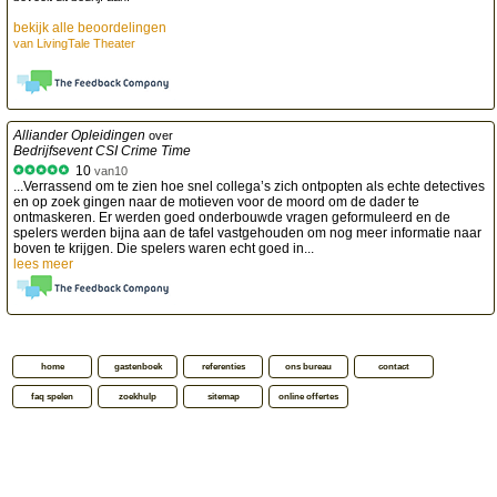
bekijk alle beoordelingen
van
LivingTale Theater
Alliander Opleidingen
over
Bedrijfsevent CSI Crime Time
10
van
10
...Verrassend om te zien hoe snel collega’s zich ontpopten als echte detectives
en op zoek gingen naar de motieven voor de moord om de dader te
ontmaskeren. Er werden goed onderbouwde vragen geformuleerd en de
spelers werden bijna aan de tafel vastgehouden om nog meer informatie naar
boven te krijgen. Die spelers waren echt goed in...
lees meer
home
gastenboek
referenties
ons bureau
contact
faq spelen
zoekhulp
sitemap
online offertes