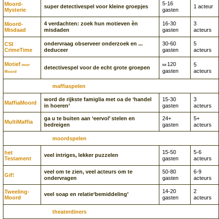
5-16
Moord­
super detectivespel voor kleine groepjes
1 acteur
Mysterie
gasten
4 verdachten: zoek hun motieven èn
16-30
3
Moord­
Misdaad
misdaden
gasten
acteurs
ondervraag observeer onderzoek en ...
30-60
5
CSI
CrimeTime
deduceer
gasten
acteurs
Motief
120
5
voor
tot
detectivespel voor de echt grote groepen
gasten
acteurs
Moord
maffiaspelen
word de rijkste famiglia met oa de ‘handel
15-30
3
MaffiaMoord
in hoeren’
gasten
acteurs
ga u te buiten aan ‘eervol’ stelen en
24+
5+
MultiMaffia
bedreigen
gasten
acteurs
moordspelen
15-50
5-6
het
veel intriges, lekker puzzelen
Testament
gasten
acteurs
veel om te zien, veel acteurs om te
50-80
6-9
Gif!
ondervragen
gasten
acteurs
14-20
2
Tweeling­
veel soap en relatie‘bemiddeling’
Moord
gasten
acteurs
theaterdiners