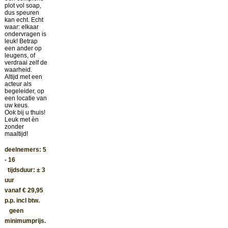
plot vol soap,
dus speuren
kan echt. Echt
waar: elkaar
ondervragen is
leuk! Betrap
een ander op
leugens, of
verdraai zelf de
waarheid.
Altijd met een
acteur als
begeleider, op
een locatie van
uw keus.
Ook bij u thuis!
Leuk met èn
zonder
maaltijd!
deelnemers: 5
- 16
tijdsduur: ± 3
uur
vanaf € 29,95
p.p. incl btw.
geen
minimumprijs.