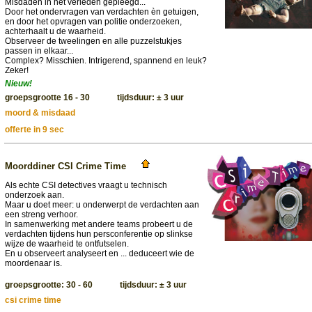
Misdaden in het verleden gepleegd...
Door het ondervragen van verdachten èn getuigen,
en door het opvragen van politie onderzoeken,
achterhaalt u de waarheid.
Observeer de tweelingen en alle puzzelstukjes
passen in elkaar...
Complex? Misschien. Intrigerend, spannend en leuk?
Zeker!
Nieuw!
groepsgrootte 16 - 30 tijdsduur: ± 3 uur
moord & misdaad
offerte in 9 sec
Moorddiner CSI Crime Time
Als echte CSI detectives vraagt u technisch
onderzoek aan.
Maar u doet meer: u onderwerpt de verdachten aan
een streng verhoor.
In samenwerking met andere teams probeert u de
verdachten tijdens hun persconferentie op slinkse
wijze de waarheid te ontfutselen.
En u observeert analyseert en ... deduceert wie de
moordenaar is.
groepsgrootte: 30 - 60 tijdsduur: ± 3 uur
csi crime time