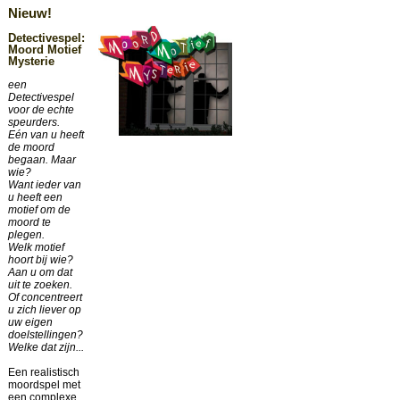
Nieuw!
Detectivespel:
Moord Motief
Mysterie
een
Detectivespel
voor de echte
speurders.
Eén van u heeft
de moord
begaan. Maar
wie?
Want ieder van
u heeft een
motief om de
moord te
plegen.
Welk motief
hoort bij wie?
Aan u om dat
uit te zoeken.
Of concentreert
u zich liever op
uw eigen
doelstellingen?
Welke dat zijn...
Een realistisch
moordspel met
een complexe