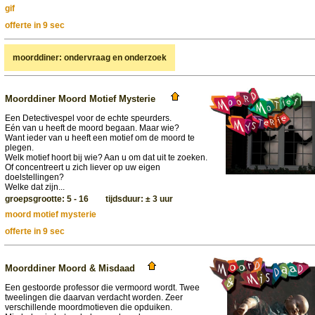
gif
offerte in 9 sec
moorddiner: ondervraag en onderzoek
Moorddiner Moord Motief Mysterie
Een Detectivespel voor de echte speurders.
Eén van u heeft de moord begaan. Maar wie?
Want ieder van u heeft een motief om de moord te
plegen.
Welk motief hoort bij wie? Aan u om dat uit te zoeken.
Of concentreert u zich liever op uw eigen
doelstellingen?
Welke dat zijn...
groepsgrootte: 5 - 16 tijdsduur: ± 3 uur
moord motief mysterie
offerte in 9 sec
Moorddiner Moord & Misdaad
Een gestoorde professor die vermoord wordt. Twee
tweelingen die daarvan verdacht worden. Zeer
verschillende moordmotieven die opduiken.