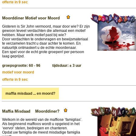
offerte in 9 sec
Moorddiner Motief voor Moord
Gisteren is Sir John vermoord, maar door wie? Er zijn
gewoon teveel verdachten die allemaal een motief
hebben. Maar welk motief past bij wie?
Door verdachten te ondervragen en bewijsmateriaal
te verzamelen tracht u daar achter te komen. En
natuurlijk ontmaskert u de echte moordenaar.
Een spel voor de echt grote groepen! per persoon
laag geprijsd.
groepsgrootte: 60 - 96 tijdsduur: ± 3 uur
motief voor moord
offerte in 9 sec
maffia misdaad ... en moord?
Maffia Misdaad Moorddiner?
Welkom in de wereld van de maffiose ‘famiglias’.
Als beginnend maffioos wordt u opgeleid in het
‘eervol’ stelen, bedreigen en chanteren.
Opdat
uw
famiglia de meest misdadige famiglia