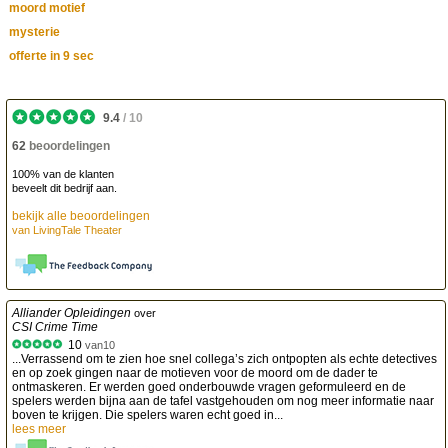
moord motief
mysterie
offerte in 9 sec
9.4
/
10
62
beoordelingen
100% van de klanten
beveelt dit bedrijf aan.
bekijk alle beoordelingen
van
LivingTale Theater
Alliander Opleidingen
over
CSI Crime Time
10
van
10
...Verrassend om te zien hoe snel collega’s zich ontpopten als echte detectives
en op zoek gingen naar de motieven voor de moord om de dader te
ontmaskeren. Er werden goed onderbouwde vragen geformuleerd en de
spelers werden bijna aan de tafel vastgehouden om nog meer informatie naar
boven te krijgen. Die spelers waren echt goed in...
lees meer