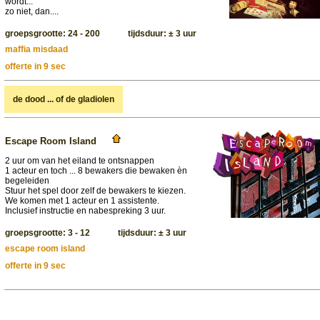
wordt...
zo niet, dan....
groepsgrootte: 24 - 200 tijdsduur: ± 3 uur
maffia misdaad
offerte in 9 sec
de dood ... of de gladiolen
Escape Room Island
2 uur om van het eiland te ontsnappen
1 acteur en toch ... 8 bewakers die bewaken èn
begeleiden
Stuur het spel door zelf de bewakers te kiezen.
We komen met 1 acteur en 1 assistente.
Inclusief instructie en nabespreking 3 uur.
groepsgrootte: 3 - 12 tijdsduur: ± 3 uur
escape room island
offerte in 9 sec