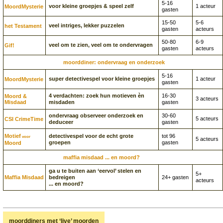
5-16
voor kleine groepjes & speel zelf
1 acteur
Moord­Mysterie
gasten
15-50
5-6
veel intriges, lekker puzzelen
het Testament
gasten
acteurs
50-80
6-9
veel om te zien, veel om te ondervragen
Gif!
gasten
acteurs
moorddiner: ondervraag en onderzoek
5-16
super detectivespel voor kleine groepjes
1 acteur
Moord­Mysterie
gasten
4 verdachten: zoek hun motieven èn
16-30
Moord &
3 acteurs
Misdaad
misdaden
gasten
ondervraag observeer onderzoek en
30-60
5 acteurs
CSI CrimeTime
deduceer
gasten
Motief
detectivespel voor de echt grote
tot 96
voor
5 acteurs
groepen
gasten
Moord
maffia misdaad ... en moord?
ga u te buiten aan ‘eervol’ stelen en
5+
Maffia Misdaad
bedreigen
24+ gasten
acteurs
... en moord?
moorddiners met ‘live’ moorden