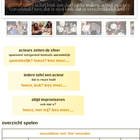
is het leuk om deel uit te maken, actief, van een
gastenboek
toneelstuk? nee, dat is niet leuk. dat is verschrikkelijk leuk!!
acteurs zetten de sfeer
spannend intrigerend komisch aanstekelijk
aanstekelijk? hoezo?
lees meer.....
iedere tafel een acteur
dat is reuze leuk!
hoezo, leuk?
lees meer.....
altijd improviseren
ook met u?
hoezo, met mij?
lees meer.....
overzicht spelen
moorddiner met ‘live’ moorden