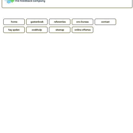
home
gastenboek
referenties
ons bureau
contact
faq spelen
zoekhulp
sitemap
online offertes