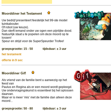
Moorddiner het Testament
Uw bedrijf presenteert feestelijk het 99-ste model
tuinkabouter.
Of robot (uw keuze).
Dan sterft iemand onder uw ogen een pijnlijke dood.
Natuurlijk staat u te popelen om deze moord op te
lossen!
Speur en strijd voor de SuperSpeurder Trofee!
groepsgrootte: 15 - 50 tijdsduur: ± 3 uur
het testament
offerte in 9 sec
Moorddiner Gif!
Als vriend van de familie bent u aanwezig op het
feest van
Paulus en Regina als er een moord wordt gepleegd.
Uw ondervragingskunst is essentieel bij het oplossen
daarvan.
Maar er is meer ‘mis’ met de familie dan alleen deze
moord...
groepsgrootte: 50 - 80 tijdsduur: ± 3 uur