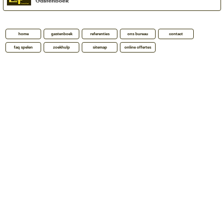
home
gastenboek
referenties
ons bureau
contact
faq spelen
zoekhulp
sitemap
online offertes