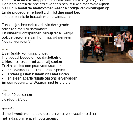
Dan nomineren de spelers elkaar en beslist u wie moet verdwijnen.
Natuurlijk levert de nieuwkomer weer de nodige verwikkelingen op.
En de procedure herhaalt zich. Tot drie maal toe.
Totdat u tenslotte bepaalt wie de winnaar is.
Tussentijds bemoeit u zich via dwingende
adviezen met uw "bewoner".
En dineert u ontspannen, terwijl tegelijkertijd
ook de bewoners van hun maaltijd genieten.
Nou ja, genieten?
waar
Live Reality komt naar u toe.
In dit geval bedoelen we dat letterlijk.
U kiest het restaurant waar wij spelen.
Er zijn slechts een paar voorwaarden:
er is voldoende ruimte om te spelen
andere gasten kunnen ons niet storen
er is een aparte ruimte om ons te verkleden
En een restaurant? Waarom niet bij u thuis!
info
14 tot 50 personen
tijdsduur: ± 3 uur
attentie
dit spel wordt weinig gespeeld en vergt veel voorbereiding
het is daarom relatief hoog geprijst