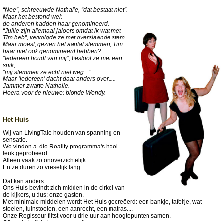
“Nee”, schreeuwde Nathalie, “dat bestaat niet”.
Maar het bestond wel:
de anderen hadden haar genomineerd.
“Jullie zijn allemaal jaloers omdat ik wat met
Tim heb”, vervolgde ze met overslaande stem.
Maar moest, gezien het aantal stemmen, Tim
haar niet ook genomineerd hebben?
“Iedereen houdt van mij”, besloot ze met een
snik,
“mij stemmen ze echt niet weg...”
Maar ‘iedereen’ dacht daar anders over.....
Jammer zwarte Nathalie.
Hoera voor de nieuwe: blonde Wendy.
Het Huis
Wij van LivingTale houden van spanning en
sensatie.
We vinden al die Reality programma's heel
leuk geprobeerd.
Alleen vaak zo onoverzichtelijk.
En ze duren zo vreselijk lang.
Dat kan anders.
Ons Huis bevindt zich midden in de cirkel van
de kijkers, u dus: onze gasten.
Met minimale middelen wordt Het Huis gecreëerd: een bankje, tafeltje, wat
stoelen, tuinstoelen, een aanrecht, een matras....
Onze Regisseur flitst voor u drie uur aan hoogtepunten samen.