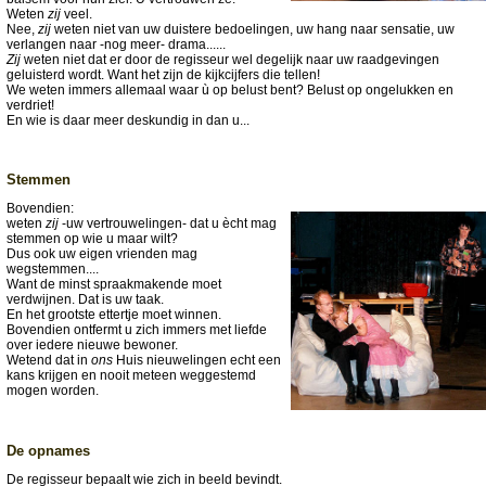
Weten
zij
veel.
Nee,
zij
weten niet van uw duistere bedoelingen, uw hang naar sensatie, uw
verlangen naar -nog meer- drama......
Zij
weten niet dat er door de regisseur wel degelijk naar uw raadgevingen
geluisterd wordt. Want het zijn de kijkcijfers die tellen!
We weten immers allemaal waar ù op belust bent? Belust op ongelukken en
verdriet!
En wie is daar meer deskundig in dan u...
Stemmen
Bovendien:
weten
zij
-uw vertrouwelingen- dat u ècht mag
stemmen op wie u maar wilt?
Dus ook uw eigen vrienden mag
wegstemmen....
Want de minst spraakmakende moet
verdwijnen. Dat is uw taak.
En het grootste ettertje moet winnen.
Bovendien ontfermt u zich immers met liefde
over iedere nieuwe bewoner.
Wetend dat in
ons
Huis nieuwelingen echt een
kans krijgen en nooit meteen weggestemd
mogen worden.
De opnames
De regisseur bepaalt wie zich in beeld bevindt.