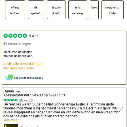
offerte
locatie
info
foto's
overzichts­
in 9 sec
spelinfo
& info
aanvraag
folder
9.4
/
10
62
beoordelingen
100% van de klanten
beveelt dit bedrijf aan.
bekijk alle beoordelingen
van
LivingTale Theater
Harma
over
Theaterdiner het Live Reality Huis Thuis
10
van
10
De reacties waren Superpositief! Zonder enige twijfel is Tammo de grote
favoriet, misschien is hij het meest herkenbaar? Z'n dialect in elk geval wel! Er
is veel nagepraat en nagenoten over en van deze avond en men vraagt zich
ook af hoe jullie ons als publiek ervaren hebben...
lees meer