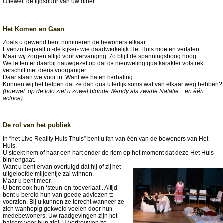
Oftewel: de tijdsduur van uw diner.
Het Komen en Gaan
Zoals u gewend bent nomineren de bewoners elkaar.
Evenzo bepaalt u -de kijker- wie daadwerkelijk Het Huis moeten verlaten.
Maar
wij
zorgen altijd voor vervanging. Zo blijft de spanningsboog hoog.
We letten er daarbij nauwgezet op dat de nieuweling qua karakter volstrekt
verschilt met diens voorganger.
Daar staan we voor in. Want we haten herhaling.
Kunnen wij het helpen dat ze dan qua uiterlijk soms wat van elkaar weg hebben?
(hoewel: op de foto ziet u zowel blonde Wendy als zwarte Natalie ...en één
actrice)
De rol van het publiek
In “het Live Reality Huis Thuis” bent u fan van één van de bewoners van Het
Huis.
U steekt hem of haar een hart onder de riem op het moment dat deze Het Huis
binnengaat.
Want u bent ervan overtuigd dat hij of zij het
uitgeloofde miljoentje zal winnen.
Maar u bent meer.
U bent ook hun ‘steun-en-toeverlaat’. Altijd
bent u bereid hun van goede adviezen te
voorzien. Bij u kunnen ze terecht wanneer ze
zich wanhopig gekweld voelen door hun
medebewoners. Uw raadgevingen zijn het
balsem voor hun ziel. U vertrouwen ze.