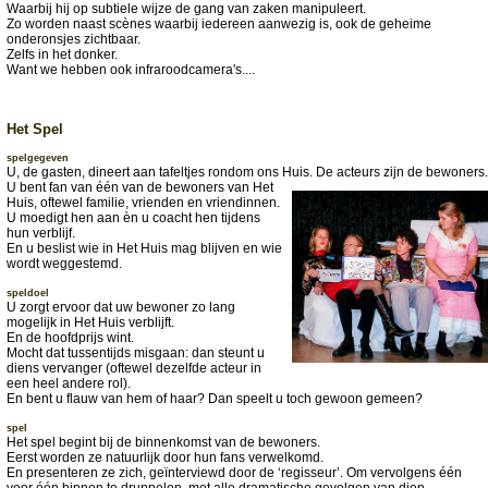
Waarbij hij op subtiele wijze de gang van zaken manipuleert.
Zo worden naast scènes waarbij iedereen aanwezig is, ook de geheime
onderonsjes zichtbaar.
Zelfs in het donker.
Want we hebben ook infraroodcamera's....
Het Spel
spelgegeven
U, de gasten, dineert aan tafeltjes rondom ons Huis. De acteurs zijn de bewoners.
U bent fan van één van de bewoners van Het
Huis, oftewel familie, vrienden en vriendinnen.
U moedigt hen aan èn u coacht hen tijdens
hun verblijf.
En u beslist wie in Het Huis mag blijven en wie
wordt weggestemd.
speldoel
U zorgt ervoor dat uw bewoner zo lang
mogelijk in Het Huis verblijft.
En de hoofdprijs wint.
Mocht dat tussentijds misgaan: dan steunt u
diens vervanger (oftewel dezelfde acteur in
een heel andere rol).
En bent u flauw van hem of haar? Dan speelt u toch gewoon gemeen?
spel
Het spel begint bij de binnenkomst van de bewoners.
Eerst worden ze natuurlijk door hun fans verwelkomd.
En presenteren ze zich, geïnterviewd door de ‘regisseur’. Om vervolgens één
voor één binnen te druppelen, met alle dramatische gevolgen van dien.