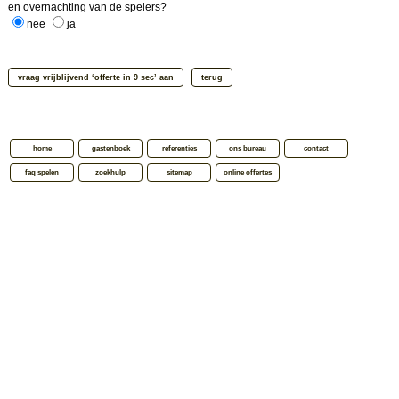
en overnachting van de spelers?
nee
ja
home
gastenboek
referenties
ons bureau
contact
faq spelen
zoekhulp
sitemap
online offertes