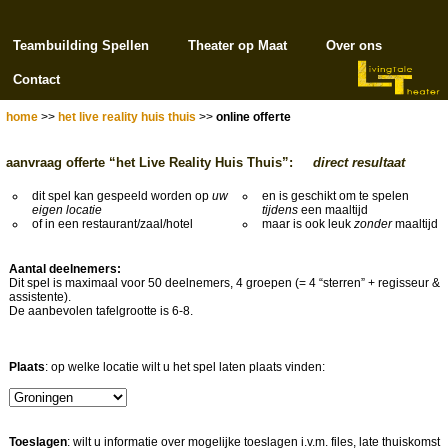
Teambuilding Spellen
Theater op Maat
Over ons
Contact
home
>>
het live reality huis thuis
>>
online offerte
aanvraag offerte “het Live Reality Huis Thuis”:
direct resultaat
dit spel kan gespeeld worden op
uw
en is geschikt om te spelen
eigen locatie
tijdens
een maaltijd
of in een restaurant/zaal/hotel
maar is ook leuk
zonder
maaltijd
Aantal deelnemers:
Dit spel is maximaal voor 50 deelnemers, 4 groepen (= 4 “sterren” + regisseur &
assistente).
De aanbevolen tafelgrootte is 6-8.
Plaats
: op welke locatie wilt u het spel laten plaats vinden:
Toeslagen
: wilt u informatie over mogelijke toeslagen i.v.m. files, late thuiskomst