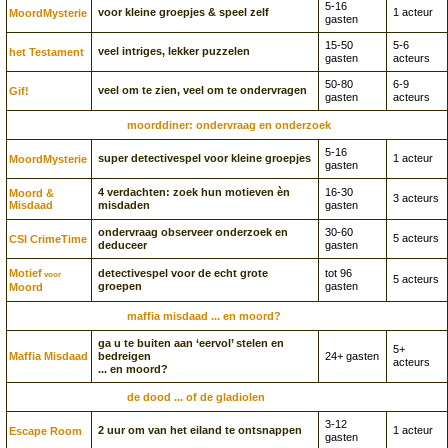
5-16
voor kleine groepjes & speel zelf
1 acteur
Moord­Mysterie
gasten
15-50
5-6
veel intriges, lekker puzzelen
het Testament
gasten
acteurs
50-80
6-9
veel om te zien, veel om te ondervragen
Gif!
gasten
acteurs
moorddiner: ondervraag en onderzoek
5-16
super detectivespel voor kleine groepjes
1 acteur
Moord­Mysterie
gasten
4 verdachten: zoek hun motieven èn
16-30
Moord &
3 acteurs
Misdaad
misdaden
gasten
ondervraag observeer onderzoek en
30-60
5 acteurs
CSI CrimeTime
deduceer
gasten
Motief
detectivespel voor de echt grote
tot 96
voor
5 acteurs
groepen
gasten
Moord
maffia misdaad ... en moord?
ga u te buiten aan ‘eervol’ stelen en
5+
Maffia Misdaad
bedreigen
24+ gasten
acteurs
... en moord?
de dood ... of de gladiolen
3-12
2 uur om van het eiland te ontsnappen
1 acteur
Escape Room
gasten