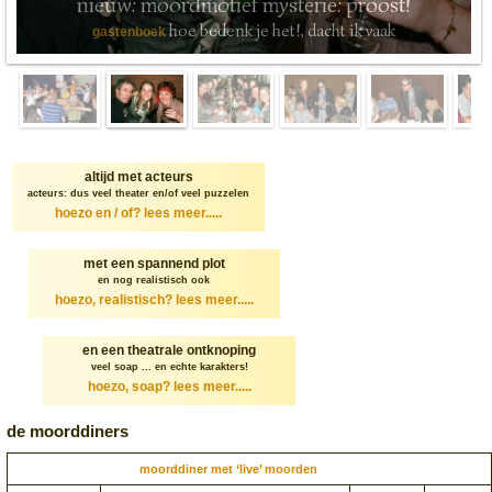
nieuw: moordmotief mysterie: proost!
hoe bedenk je het!, dacht ik vaak
gastenboek
altijd met acteurs
acteurs: dus veel theater en/of veel puzzelen
hoezo en / of?
lees meer.....
met een spannend plot
en nog realistisch ook
hoezo, realistisch?
lees meer.....
en een theatrale ontknoping
veel soap ... en echte karakters!
hoezo, soap?
lees meer.....
de moorddiners
moorddiner met ‘live’ moorden