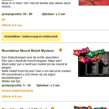
Maar er is meer ‘mis’ met de familie dan alleen deze
moord...
groepsgrootte: 50 - 80 tijdsduur: ± 3 uur
gif
offerte in 9 sec
moorddiner: ondervraag en onderzoek
Moorddiner Moord Motief Mysterie
Een Detectivespel voor de echte speurders.
Eén van u heeft de moord begaan. Maar wie?
Want ieder van u heeft een motief om de moord te
plegen.
Welk motief hoort bij wie? Aan u om dat uit te zoeken.
Of concentreert u zich liever op uw eigen
doelstellingen?
Welke dat zijn...
groepsgrootte: 5 - 16 tijdsduur: ± 3 uur
moord motief mysterie
offerte in 9 sec