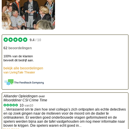
9.4
/
10
62
beoordelingen
100% van de klanten
beveelt dit bedrijf aan.
bekijk alle beoordelingen
van
LivingTale Theater
Alliander Opleidingen
over
Moorddiner CSI Crime Time
10
van
10
...Verrassend om te zien hoe snel collega’s zich ontpopten als echte detectives
en op zoek gingen naar de motieven voor de moord om de dader te
ontmaskeren. Er werden goed onderbouwde vragen geformuleerd en de
spelers werden bijna aan de tafel vastgehouden om nog meer informatie naar
boven te krijgen. Die spelers waren echt goed in...