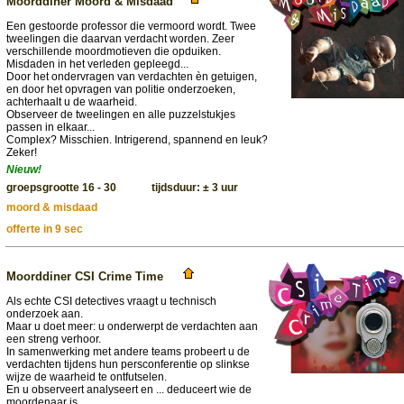
Moorddiner Moord & Misdaad
Een gestoorde professor die vermoord wordt. Twee
tweelingen die daarvan verdacht worden. Zeer
verschillende moordmotieven die opduiken.
Misdaden in het verleden gepleegd...
Door het ondervragen van verdachten èn getuigen,
en door het opvragen van politie onderzoeken,
achterhaalt u de waarheid.
Observeer de tweelingen en alle puzzelstukjes
passen in elkaar...
Complex? Misschien. Intrigerend, spannend en leuk?
Zeker!
Nieuw!
groepsgrootte 16 - 30 tijdsduur: ± 3 uur
moord & misdaad
offerte in 9 sec
Moorddiner CSI Crime Time
Als echte CSI detectives vraagt u technisch
onderzoek aan.
Maar u doet meer: u onderwerpt de verdachten aan
een streng verhoor.
In samenwerking met andere teams probeert u de
verdachten tijdens hun persconferentie op slinkse
wijze de waarheid te ontfutselen.
En u observeert analyseert en ... deduceert wie de
moordenaar is.