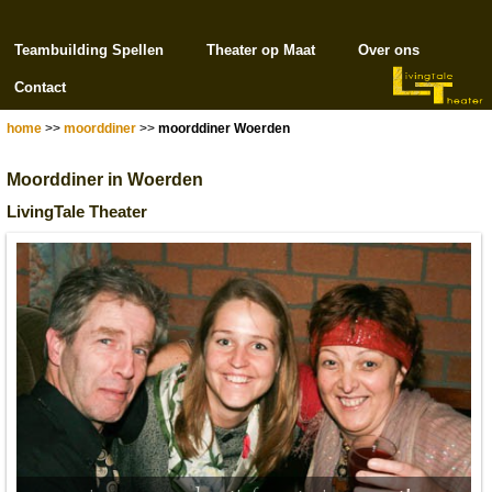
Teambuilding Spellen
Theater op Maat
Over ons
Contact
home
>>
moorddiner
>>
moorddiner Woerden
Moorddiner in Woerden
LivingTale Theater