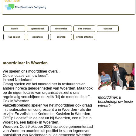
lees meer
home
gastenboek
referenties
ons bureau
contact
faq spelen
zoekhulp
sitemap
online offertes
moorddiner in Woerden
We spelen ons moorddiner overal.
Op de locatie van uw keus*.
In heel Nederland.
Graag spelen we het moorddiner in restaurants en
andere horeca gelegenheden van Woerden. Maar ook
op de eigen locatie van organisaties ziet u ons
regelmatig verschijnen en zelfs “bij de mensen thuis”.
moorddiner: u
Ook in Woerden.
beschuldigt uw beste
Vanzelfsprekend spelen we het moorddiner ook graag
vriend?
in theaterzalen en congrescentra in Woerden - als die
er zijn. En zelfs in de Kerken en Kastelen in Woerden.
Of “Op Locatie”: in de natuur bij Woerden, een ruïne in
Woerden, een fabriek in Woerden.
Woerden: Op 29 oktober 2009 sprak de gemeenteraad
van Woerden unaniem uit positief te staan tegenover
aansluiting van Kockengen bij de gemeente Woerden.