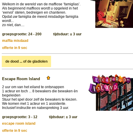
Welkom in de wereld van de maffiose ‘famiglias’.
Als beginnend maffioos wordt u opgeleid in het
‘eervol’ stelen, bedreigen en chanteren.
Opdat
uw
famiglia de meest misdadige famiglia
wordt...
zo niet, dan....
groepsgrootte: 24 - 200 tijdsduur: ± 3 uur
maffia misdaad
offerte in 9 sec
de dood ... of de gladiolen
Escape Room Island
2 uur om van het eiland te ontsnappen
1 acteur en toch ... 8 bewakers die bewaken èn
begeleiden
Stuur het spel door zelf de bewakers te kiezen.
We komen met 1 acteur en 1 assistente.
Inclusief instructie en nabespreking 3 uur.
groepsgrootte: 3 - 12 tijdsduur: ± 3 uur
escape room island
offerte in 9 sec