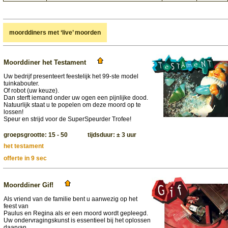
moorddiners met ‘live’ moorden
Moorddiner het Testament
Uw bedrijf presenteert feestelijk het 99-ste model
tuinkabouter.
Of robot (uw keuze).
Dan sterft iemand onder uw ogen een pijnlijke dood.
Natuurlijk staat u te popelen om deze moord op te
lossen!
Speur en strijd voor de SuperSpeurder Trofee!
groepsgrootte: 15 - 50 tijdsduur: ± 3 uur
het testament
offerte in 9 sec
Moorddiner Gif!
Als vriend van de familie bent u aanwezig op het
feest van
Paulus en Regina als er een moord wordt gepleegd.
Uw ondervragingskunst is essentieel bij het oplossen
daarvan.