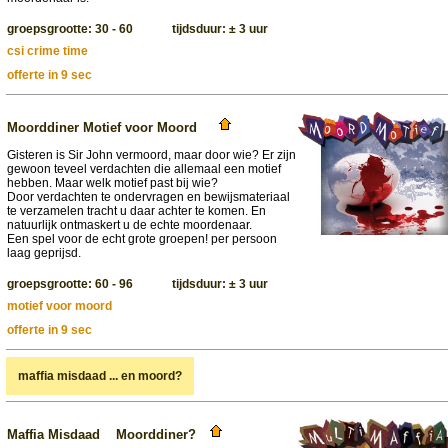
groepsgrootte: 30 - 60 tijdsduur: ± 3 uur
csi crime time
offerte in 9 sec
Moorddiner Motief voor Moord
Gisteren is Sir John vermoord, maar door wie? Er zijn
gewoon teveel verdachten die allemaal een motief
hebben. Maar welk motief past bij wie?
Door verdachten te ondervragen en bewijsmateriaal
te verzamelen tracht u daar achter te komen. En
natuurlijk ontmaskert u de echte moordenaar.
Een spel voor de echt grote groepen! per persoon
laag geprijsd.
groepsgrootte: 60 - 96 tijdsduur: ± 3 uur
motief voor moord
offerte in 9 sec
maffia misdaad ... en moord?
Maffia Misdaad Moorddiner?