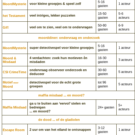
5-16
voor kleine groepjes & speel zelf
1 acteur
Moord­Mysterie
gasten
15-50
5-6
veel intriges, lekker puzzelen
het Testament
gasten
acteurs
50-80
6-9
veel om te zien, veel om te ondervragen
Gif!
gasten
acteurs
moorddiner: ondervraag en onderzoek
5-16
super detectivespel voor kleine groepjes
1 acteur
Moord­Mysterie
gasten
4 verdachten: zoek hun motieven èn
16-30
Moord &
3 acteurs
Misdaad
misdaden
gasten
ondervraag observeer onderzoek en
30-60
5 acteurs
CSI CrimeTime
deduceer
gasten
Motief
detectivespel voor de echt grote
tot 96
voor
5 acteurs
groepen
gasten
Moord
maffia misdaad ... en moord?
ga u te buiten aan ‘eervol’ stelen en
5+
Maffia Misdaad
bedreigen
24+ gasten
acteurs
... en moord?
de dood ... of de gladiolen
3-12
2 uur om van het eiland te ontsnappen
1 acteur
Escape Room
gasten