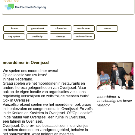
lees meer
home
gastenboek
referenties
ons bureau
contact
faq spelen
zoekhulp
sitemap
online offertes
moorddiner in Overijssel
We spelen ons moorddiner overal.
Op de locatie van uw keus*.
In heel Nederland.
Graag spelen we het moorddiner in restaurants en
andere horeca gelegenheden van Overijssel. Maar
ook op de eigen locatie van organisaties ziet u ons
regelmatig verschijnen en zelfs “bij de mensen thuis”.
moorddiner: u
Ook in Overijssel.
beschuldigt uw beste
Vanzelfsprekend spelen we het moorddiner ook graag
vriend?
in theaterzalen en congrescentra in Overijssel. En zelfs
in de Kerken en Kastelen in Overijssel. Of “Op Locatie”:
in de natuur van Overijssel, een ruïne in Overijssel,
een fabriek in Overijssel.
Overijssel: De provincie bestaat uit een met riviertjes
en beken doorsneden zandgrondgebied, behalve in
het noordwesten, waar polders en meertjes