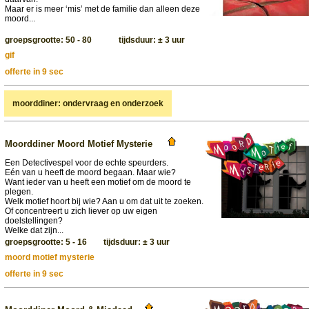
Maar er is meer ‘mis’ met de familie dan alleen deze
moord...
groepsgrootte: 50 - 80 tijdsduur: ± 3 uur
gif
offerte in 9 sec
moorddiner: ondervraag en onderzoek
Moorddiner Moord Motief Mysterie
Een Detectivespel voor de echte speurders.
Eén van u heeft de moord begaan. Maar wie?
Want ieder van u heeft een motief om de moord te
plegen.
Welk motief hoort bij wie? Aan u om dat uit te zoeken.
Of concentreert u zich liever op uw eigen
doelstellingen?
Welke dat zijn...
groepsgrootte: 5 - 16 tijdsduur: ± 3 uur
moord motief mysterie
offerte in 9 sec