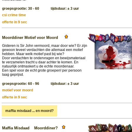
groepsgrootte: 30 - 60 tijdsduur: ± 3 uur
csi crime time
offerte in 9 sec
Moorddiner Motief voor Moord
Gisteren is Sir John vermoord, maar door wie? Er zijn
gewoon teveel verdachten die allemaal een motief
hebben. Maar welk motief past bij wie?
Door verdachten te ondervragen en bewijsmateriaal
te verzamelen tracht u daar achter te komen. En
natuurlijk ontmaskert u de echte moordenaar.
Een spel voor de echt grote groepen! per persoon
laag geprijsd.
groepsgrootte: 60 - 96 tijdsduur: ± 3 uur
motief voor moord
offerte in 9 sec
maffia misdaad ... en moord?
Maffia Misdaad Moorddiner?