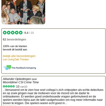
9.4
/
10
62
beoordelingen
100% van de klanten
beveelt dit bedrijf aan.
bekijk alle beoordelingen
van
LivingTale Theater
Alliander Opleidingen
over
Moorddiner CSI Crime Time
10
van
10
...Verrassend om te zien hoe snel collega’s zich ontpopten als echte detectives
en op zoek gingen naar de motieven voor de moord om de dader te
ontmaskeren. Er werden goed onderbouwde vragen geformuleerd en de
spelers werden bijna aan de tafel vastgehouden om nog meer informatie naar
boven te krijgen. Die spelers waren echt goed in...