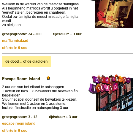
Welkom in de wereld van de maffiose ‘famiglias’.
Als beginnend maffioos wordt u opgeleid in het
‘eervol’ stelen, bedreigen en chanteren.
Opdat
uw
famiglia de meest misdadige famiglia
wordt...
zo niet, dan....
groepsgrootte: 24 - 200 tijdsduur: ± 3 uur
maffia misdaad
offerte in 9 sec
de dood ... of de gladiolen
Escape Room Island
2 uur om van het eiland te ontsnappen
1 acteur en toch ... 8 bewakers die bewaken èn
begeleiden
Stuur het spel door zelf de bewakers te kiezen.
We komen met 1 acteur en 1 assistente.
Inclusief instructie en nabespreking 3 uur.
groepsgrootte: 3 - 12 tijdsduur: ± 3 uur
escape room island
offerte in 9 sec