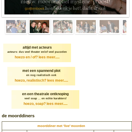
nieuw: moordmotief mysterie: proost!
hoe bedenk je het!, dacht ik vaak
gastenboek
altijd met acteurs
acteurs: dus veel theater en/of veel puzzelen
hoezo en / of?
lees meer.....
met een spannend plot
en nog realistisch ook
hoezo, realistisch?
lees meer.....
en een theatrale ontknoping
veel soap ... en echte karakters!
hoezo, soap?
lees meer.....
de moorddiners
moorddiner met ‘live’ moorden