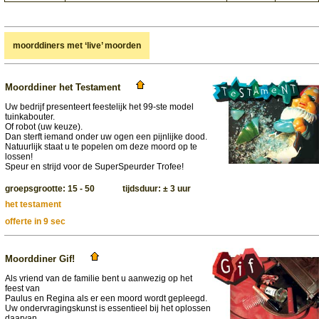
moorddiners met ‘live’ moorden
Moorddiner het Testament
Uw bedrijf presenteert feestelijk het 99-ste model
tuinkabouter.
Of robot (uw keuze).
Dan sterft iemand onder uw ogen een pijnlijke dood.
Natuurlijk staat u te popelen om deze moord op te
lossen!
Speur en strijd voor de SuperSpeurder Trofee!
groepsgrootte: 15 - 50 tijdsduur: ± 3 uur
het testament
offerte in 9 sec
Moorddiner Gif!
Als vriend van de familie bent u aanwezig op het
feest van
Paulus en Regina als er een moord wordt gepleegd.
Uw ondervragingskunst is essentieel bij het oplossen
daarvan.