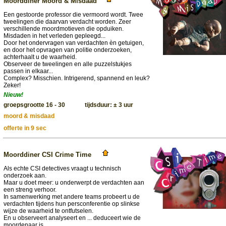
Moorddiner Moord & Misdaad
Een gestoorde professor die vermoord wordt. Twee
tweelingen die daarvan verdacht worden. Zeer
verschillende moordmotieven die opduiken.
Misdaden in het verleden gepleegd...
Door het ondervragen van verdachten èn getuigen,
en door het opvragen van politie onderzoeken,
achterhaalt u de waarheid.
Observeer de tweelingen en alle puzzelstukjes
passen in elkaar...
Complex? Misschien. Intrigerend, spannend en leuk?
Zeker!
Nieuw!
groepsgrootte 16 - 30 tijdsduur: ± 3 uur
moord & misdaad
offerte in 9 sec
Moorddiner CSI Crime Time
Als echte CSI detectives vraagt u technisch
onderzoek aan.
Maar u doet meer: u onderwerpt de verdachten aan
een streng verhoor.
In samenwerking met andere teams probeert u de
verdachten tijdens hun persconferentie op slinkse
wijze de waarheid te ontfutselen.
En u observeert analyseert en ... deduceert wie de
moordenaar is.