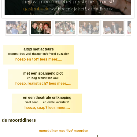
nieuw: moordmotief mysterie: proost!
hoe bedenk je het!, dacht ik vaak
gastenboek
altijd met acteurs
acteurs: dus veel theater en/of veel puzzelen
hoezo en / of?
lees meer.....
met een spannend plot
en nog realistisch ook
hoezo, realistisch?
lees meer.....
en een theatrale ontknoping
veel soap ... en echte karakters!
hoezo, soap?
lees meer.....
de moorddiners
moorddiner met ‘live’ moorden