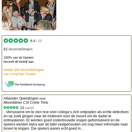
9.4
/
10
62
beoordelingen
100% van de klanten
beveelt dit bedrijf aan.
bekijk alle beoordelingen
van
LivingTale Theater
Alliander Opleidingen
over
Moorddiner CSI Crime Time
10
van
10
...Verrassend om te zien hoe snel collega’s zich ontpopten als echte detectives
en op zoek gingen naar de motieven voor de moord om de dader te
ontmaskeren. Er werden goed onderbouwde vragen geformuleerd en de
spelers werden bijna aan de tafel vastgehouden om nog meer informatie naar
boven te krijgen. Die spelers waren echt goed in...