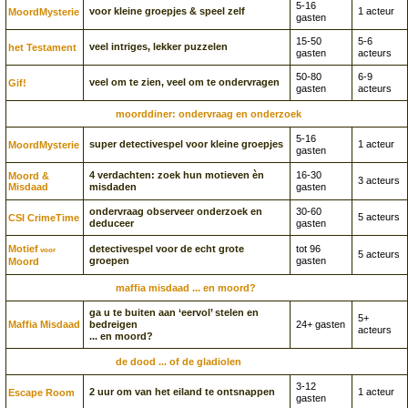
5-16
voor kleine groepjes & speel zelf
1 acteur
Moord­Mysterie
gasten
15-50
5-6
veel intriges, lekker puzzelen
het Testament
gasten
acteurs
50-80
6-9
veel om te zien, veel om te ondervragen
Gif!
gasten
acteurs
moorddiner: ondervraag en onderzoek
5-16
super detectivespel voor kleine groepjes
1 acteur
Moord­Mysterie
gasten
4 verdachten: zoek hun motieven èn
16-30
Moord &
3 acteurs
Misdaad
misdaden
gasten
ondervraag observeer onderzoek en
30-60
5 acteurs
CSI CrimeTime
deduceer
gasten
Motief
detectivespel voor de echt grote
tot 96
voor
5 acteurs
groepen
gasten
Moord
maffia misdaad ... en moord?
ga u te buiten aan ‘eervol’ stelen en
5+
Maffia Misdaad
bedreigen
24+ gasten
acteurs
... en moord?
de dood ... of de gladiolen
3-12
2 uur om van het eiland te ontsnappen
1 acteur
Escape Room
gasten