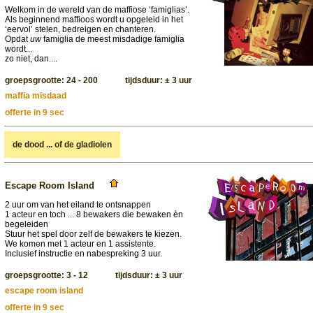
Welkom in de wereld van de maffiose ‘famiglias’.
Als beginnend maffioos wordt u opgeleid in het
‘eervol’ stelen, bedreigen en chanteren.
Opdat
uw
famiglia de meest misdadige famiglia
wordt...
zo niet, dan....
groepsgrootte: 24 - 200 tijdsduur: ± 3 uur
maffia misdaad
offerte in 9 sec
de dood ... of de gladiolen
Escape Room Island
2 uur om van het eiland te ontsnappen
1 acteur en toch ... 8 bewakers die bewaken èn
begeleiden
Stuur het spel door zelf de bewakers te kiezen.
We komen met 1 acteur en 1 assistente.
Inclusief instructie en nabespreking 3 uur.
groepsgrootte: 3 - 12 tijdsduur: ± 3 uur
escape room island
offerte in 9 sec