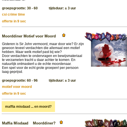
groepsgrootte: 30 - 60 tijdsduur: ± 3 uur
csi crime time
offerte in 9 sec
Moorddiner Motief voor Moord
Gisteren is Sir John vermoord, maar door wie? Er zijn
gewoon teveel verdachten die allemaal een motief
hebben. Maar welk motief past bij wie?
Door verdachten te ondervragen en bewijsmateriaal
te verzamelen tracht u daar achter te komen. En
natuurlijk ontmaskert u de echte moordenaar.
Een spel voor de echt grote groepen! per persoon
laag geprijsd.
groepsgrootte: 60 - 96 tijdsduur: ± 3 uur
motief voor moord
offerte in 9 sec
maffia misdaad ... en moord?
Maffia Misdaad Moorddiner?