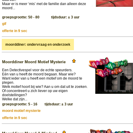
Maar er is meer ‘mis’ met de familie dan alleen deze
moord...
groepsgrootte: 50 - 80 tijdsduur: ± 3 uur
gif
offerte in 9 sec
moorddiner: ondervraag en onderzoek
Moorddiner Moord Motief Mysterie
Een Detectivespel voor de echte speurders.
Eén van u heeft de moord begaan. Maar wie?
Want ieder van u heeft een motief om de moord te
plegen.
Welk motief hoort bij wie? Aan u om dat uit te zoeken.
Of concentreert u zich liever op uw eigen
doelstellingen?
Welke dat zijn...
groepsgrootte: 5 - 16 tijdsduur: ± 3 uur
moord motief mysterie
offerte in 9 sec