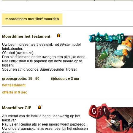
moorddiners met ‘live’ moorden
Moorddiner het Testament
Uw bedrijf presenteert feestelijk het 99-ste model
tuinkabouter.
Of robot (uw keuze).
Dan sterft iemand onder uw ogen een pijnlijke dood.
Natuurlijk staat u te popelen om deze moord op te
lossen!
Speur en strijd voor de SuperSpeurder Trofee!
groepsgrootte: 15 - 50 tijdsduur: ± 3 uur
het testament
offerte in 9 sec
Moorddiner Gif!
Als vriend van de familie bent u aanwezig op het
feest van
Paulus en Regina als er een moord wordt gepleegd.
Uw ondervragingskunst is essentieel bij het oplossen
daarvan.