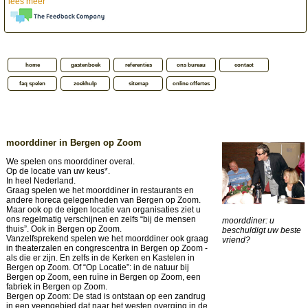
lees meer
home
gastenboek
referenties
ons bureau
contact
faq spelen
zoekhulp
sitemap
online offertes
moorddiner in Bergen op Zoom
We spelen ons moorddiner overal.
Op de locatie van uw keus*.
In heel Nederland.
Graag spelen we het moorddiner in restaurants en
andere horeca gelegenheden van Bergen op Zoom.
Maar ook op de eigen locatie van organisaties ziet u
ons regelmatig verschijnen en zelfs “bij de mensen
moorddiner: u
thuis”. Ook in Bergen op Zoom.
beschuldigt uw beste
Vanzelfsprekend spelen we het moorddiner ook graag
vriend?
in theaterzalen en congrescentra in Bergen op Zoom -
als die er zijn. En zelfs in de Kerken en Kastelen in
Bergen op Zoom. Of “Op Locatie”: in de natuur bij
Bergen op Zoom, een ruïne in Bergen op Zoom, een
fabriek in Bergen op Zoom.
Bergen op Zoom: De stad is ontstaan op een zandrug
in een veengebied dat naar het westen overging in de