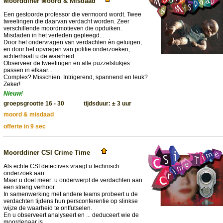
Moorddiner Moord & Misdaad
Een gestoorde professor die vermoord wordt. Twee
tweelingen die daarvan verdacht worden. Zeer
verschillende moordmotieven die opduiken.
Misdaden in het verleden gepleegd...
Door het ondervragen van verdachten èn getuigen,
en door het opvragen van politie onderzoeken,
achterhaalt u de waarheid.
Observeer de tweelingen en alle puzzelstukjes
passen in elkaar...
Complex? Misschien. Intrigerend, spannend en leuk?
Zeker!
Nieuw!
groepsgrootte 16 - 30 tijdsduur: ± 3 uur
moord & misdaad
offerte in 9 sec
Moorddiner CSI Crime Time
Als echte CSI detectives vraagt u technisch
onderzoek aan.
Maar u doet meer: u onderwerpt de verdachten aan
een streng verhoor.
In samenwerking met andere teams probeert u de
verdachten tijdens hun persconferentie op slinkse
wijze de waarheid te ontfutselen.
En u observeert analyseert en ... deduceert wie de
moordenaar is.