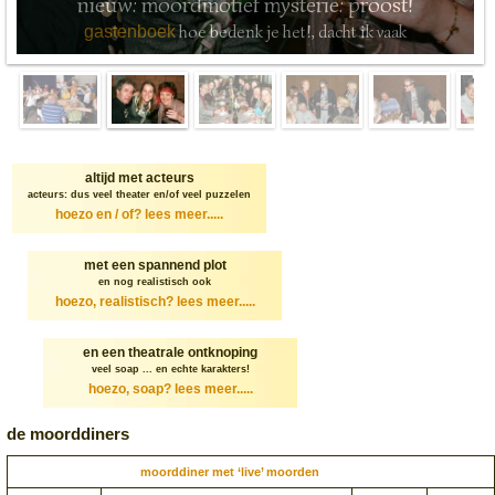
nieuw: moordmotief mysterie: proost!
hoe bedenk je het!, dacht ik vaak
gastenboek
altijd met acteurs
acteurs: dus veel theater en/of veel puzzelen
hoezo en / of?
lees meer.....
met een spannend plot
en nog realistisch ook
hoezo, realistisch?
lees meer.....
en een theatrale ontknoping
veel soap ... en echte karakters!
hoezo, soap?
lees meer.....
de moorddiners
moorddiner met ‘live’ moorden