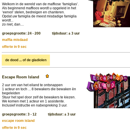
Welkom in de wereld van de maffiose ‘famiglias’.
Als beginnend maffioos wordt u opgeleid in het
‘eervol’ stelen, bedreigen en chanteren.
Opdat
uw
famiglia de meest misdadige famiglia
wordt...
zo niet, dan....
groepsgrootte: 24 - 200 tijdsduur: ± 3 uur
maffia misdaad
offerte in 9 sec
de dood ... of de gladiolen
Escape Room Island
2 uur om van het eiland te ontsnappen
1 acteur en toch ... 8 bewakers die bewaken èn
begeleiden
Stuur het spel door zelf de bewakers te kiezen.
We komen met 1 acteur en 1 assistente.
Inclusief instructie en nabespreking 3 uur.
groepsgrootte: 3 - 12 tijdsduur: ± 3 uur
escape room island
offerte in 9 sec