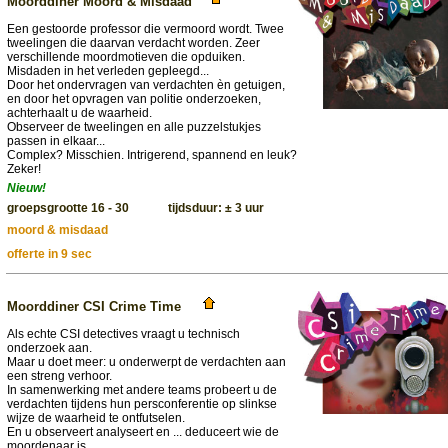
Moorddiner Moord & Misdaad
Een gestoorde professor die vermoord wordt. Twee
tweelingen die daarvan verdacht worden. Zeer
verschillende moordmotieven die opduiken.
Misdaden in het verleden gepleegd...
Door het ondervragen van verdachten èn getuigen,
en door het opvragen van politie onderzoeken,
achterhaalt u de waarheid.
Observeer de tweelingen en alle puzzelstukjes
passen in elkaar...
Complex? Misschien. Intrigerend, spannend en leuk?
Zeker!
Nieuw!
groepsgrootte 16 - 30 tijdsduur: ± 3 uur
moord & misdaad
offerte in 9 sec
Moorddiner CSI Crime Time
Als echte CSI detectives vraagt u technisch
onderzoek aan.
Maar u doet meer: u onderwerpt de verdachten aan
een streng verhoor.
In samenwerking met andere teams probeert u de
verdachten tijdens hun persconferentie op slinkse
wijze de waarheid te ontfutselen.
En u observeert analyseert en ... deduceert wie de
moordenaar is.