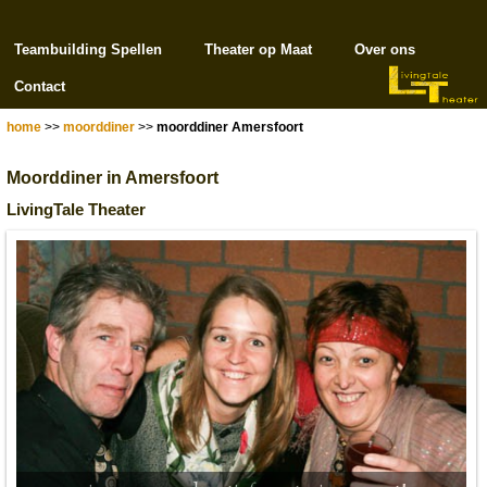
Teambuilding Spellen
Theater op Maat
Over ons
Contact
home
>>
moorddiner
>>
moorddiner Amersfoort
Moorddiner in Amersfoort
LivingTale Theater