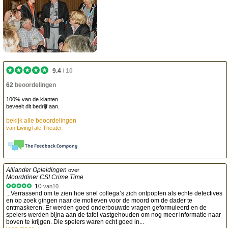
9.4
/
10
62
beoordelingen
100% van de klanten
beveelt dit bedrijf aan.
bekijk alle beoordelingen
van
LivingTale Theater
Alliander Opleidingen
over
Moorddiner CSI Crime Time
10
van
10
...Verrassend om te zien hoe snel collega’s zich ontpopten als echte detectives
en op zoek gingen naar de motieven voor de moord om de dader te
ontmaskeren. Er werden goed onderbouwde vragen geformuleerd en de
spelers werden bijna aan de tafel vastgehouden om nog meer informatie naar
boven te krijgen. Die spelers waren echt goed in...