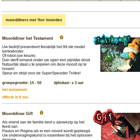
moorddiners met ‘live’ moorden
Moorddiner het Testament
Uw bedrijf presenteert feestelijk het 99-ste model
tuinkabouter.
Of robot (uw keuze).
Dan sterft iemand onder uw ogen een pijnlijke dood.
Natuurlijk staat u te popelen om deze moord op te
lossen!
Speur en strijd voor de SuperSpeurder Trofee!
groepsgrootte: 15 - 50 tijdsduur: ± 3 uur
het testament
offerte in 9 sec
Moorddiner Gif!
Als vriend van de familie bent u aanwezig op het
feest van
Paulus en Regina als er een moord wordt gepleegd.
Uw ondervragingskunst is essentieel bij het oplossen
daarvan.