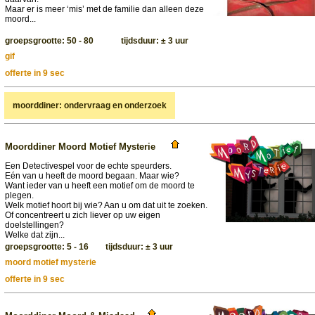
Maar er is meer ‘mis’ met de familie dan alleen deze
moord...
groepsgrootte: 50 - 80 tijdsduur: ± 3 uur
gif
offerte in 9 sec
moorddiner: ondervraag en onderzoek
Moorddiner Moord Motief Mysterie
Een Detectivespel voor de echte speurders.
Eén van u heeft de moord begaan. Maar wie?
Want ieder van u heeft een motief om de moord te
plegen.
Welk motief hoort bij wie? Aan u om dat uit te zoeken.
Of concentreert u zich liever op uw eigen
doelstellingen?
Welke dat zijn...
groepsgrootte: 5 - 16 tijdsduur: ± 3 uur
moord motief mysterie
offerte in 9 sec