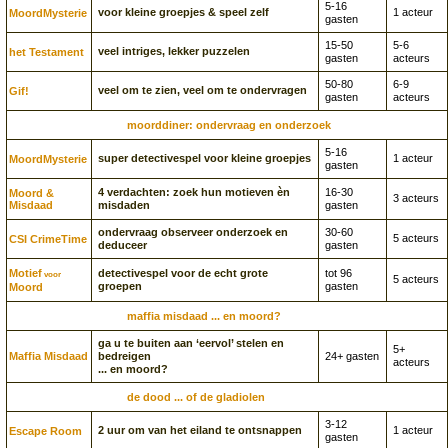
5-16
voor kleine groepjes & speel zelf
1 acteur
Moord­Mysterie
gasten
15-50
5-6
veel intriges, lekker puzzelen
het Testament
gasten
acteurs
50-80
6-9
veel om te zien, veel om te ondervragen
Gif!
gasten
acteurs
moorddiner: ondervraag en onderzoek
5-16
super detectivespel voor kleine groepjes
1 acteur
Moord­Mysterie
gasten
4 verdachten: zoek hun motieven èn
16-30
Moord &
3 acteurs
Misdaad
misdaden
gasten
ondervraag observeer onderzoek en
30-60
5 acteurs
CSI CrimeTime
deduceer
gasten
Motief
detectivespel voor de echt grote
tot 96
voor
5 acteurs
groepen
gasten
Moord
maffia misdaad ... en moord?
ga u te buiten aan ‘eervol’ stelen en
5+
Maffia Misdaad
bedreigen
24+ gasten
acteurs
... en moord?
de dood ... of de gladiolen
3-12
2 uur om van het eiland te ontsnappen
1 acteur
Escape Room
gasten