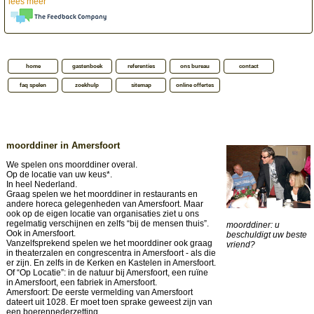
lees meer
home
gastenboek
referenties
ons bureau
contact
faq spelen
zoekhulp
sitemap
online offertes
moorddiner in Amersfoort
We spelen ons moorddiner overal.
Op de locatie van uw keus*.
In heel Nederland.
Graag spelen we het moorddiner in restaurants en
andere horeca gelegenheden van Amersfoort. Maar
ook op de eigen locatie van organisaties ziet u ons
regelmatig verschijnen en zelfs “bij de mensen thuis”.
moorddiner: u
Ook in Amersfoort.
beschuldigt uw beste
Vanzelfsprekend spelen we het moorddiner ook graag
vriend?
in theaterzalen en congrescentra in Amersfoort - als die
er zijn. En zelfs in de Kerken en Kastelen in Amersfoort.
Of “Op Locatie”: in de natuur bij Amersfoort, een ruïne
in Amersfoort, een fabriek in Amersfoort.
Amersfoort: De eerste vermelding van Amersfoort
dateert uit 1028. Er moet toen sprake geweest zijn van
een boerennederzetting.