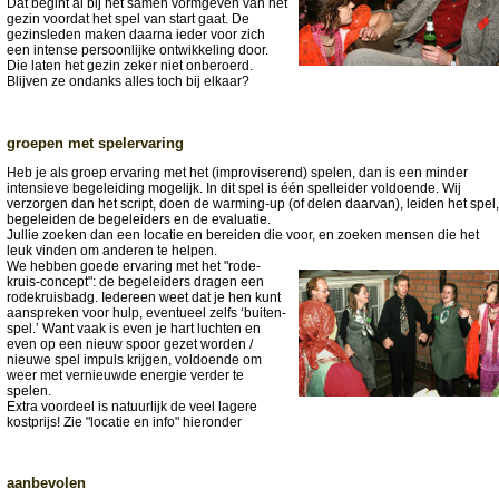
Dat begint al bij het samen vormgeven van het
gezin voordat het spel van start gaat. De
gezinsleden maken daarna ieder voor zich
een intense persoonlijke ontwikkeling door.
Die laten het gezin zeker niet onberoerd.
Blijven ze ondanks alles toch bij elkaar?
groepen met spelervaring
Heb je als groep ervaring met het (improviserend) spelen, dan is een minder
intensieve begeleiding mogelijk. In dit spel is één spelleider voldoende. Wij
verzorgen dan het script, doen de warming-up (of delen daarvan), leiden het spel,
begeleiden de begeleiders en de evaluatie.
Jullie zoeken dan een locatie en bereiden die voor, en zoeken mensen die het
leuk vinden om anderen te helpen.
We hebben goede ervaring met het "rode-
kruis-concept": de begeleiders dragen een
rodekruisbadg. Iedereen weet dat je hen kunt
aanspreken voor hulp, eventueel zelfs ‘buiten-
spel.’ Want vaak is even je hart luchten en
even op een nieuw spoor gezet worden /
nieuwe spel impuls krijgen, voldoende om
weer met vernieuwde energie verder te
spelen.
Extra voordeel is natuurlijk de veel lagere
kostprijs! Zie "locatie en info" hieronder
aanbevolen