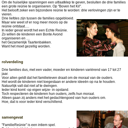
Om de huiselijke spanningen een uitlaatklep te geven, besluiten de drie families
een grote reünie te organiseren. Op "Boven het Kil".
Het belooft zeker een bijzondere reünie te worden: drie verlovingen zijn er te
vieren.
Drie liefdes zijn tussen de families opgebloeid.
Maar wie weet of er nog meer moois op de
reünie ontstaat.....
In ieder geval wordt het een Echte Reünie.
Zo willen de kinderen een Bonte Avond
organiseren en ....
het Gezamenlijk Taartenbakken.
Want het moet gezellig worden.
rolverdeling
Drie families dus, met een vader, moeder en kinderen variërend van 17 tot 27
jaar.
Voor allen geldt dat het familieleven draait om de moraal van de ouders.
Het wordt de kinderen niet toegestaan er andere ideeën op na te houden.
Natuurlijk valt dat niet af te dwingen.
Ieder kind komt -op eigen wijze- in opstand.
Toch respecteren de kinderen hun ouders, zelfs hun moraal.
Alleen gaan zij anders met het gedachtengoed van hun ouders om.
Hoe, dat is voor ieder kind verschillend.
samengevat
"FamilieReünie" is een intiem spel.