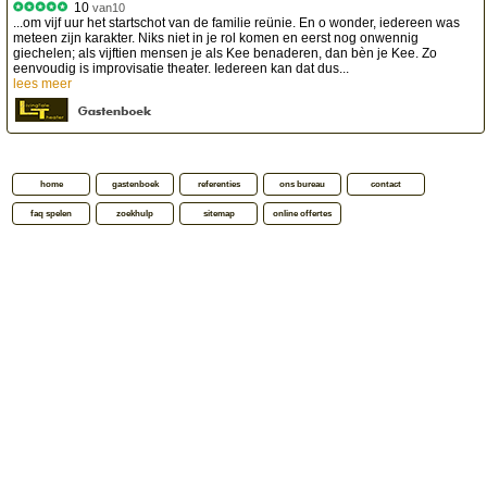
10
van
10
...om vijf uur het startschot van de familie reünie. En o wonder, iedereen was
meteen zijn karakter. Niks niet in je rol komen en eerst nog onwennig
giechelen; als vijftien mensen je als Kee benaderen, dan bèn je Kee. Zo
eenvoudig is improvisatie theater. Iedereen kan dat dus...
lees meer
home
gastenboek
referenties
ons bureau
contact
faq spelen
zoekhulp
sitemap
online offertes