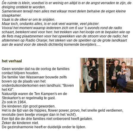
De ruimte is klein, voedsel is er weinig en altijd is er de angst verraden te zijn, de
dreiging ontdekt te worden.
Samenleven terwijl men alles met elkaar moet delen behalve de eigen kleine
slaapkamer.
Vaak is de sfeer er om te snijden.
Maar toch, ondanks alles, is er ook veel warmte, veel plezier.
Vooral het moment waarop iedereen zich om 6 uur 's avonds rond de radio
schaart, betekent veel voor hen: het trekken van het lootje om te bepalen wie op
de fiets mag plaatsnemen voor het opwekken van de stroom voor de radio; het
afstemmen op Radio Oranje; het steken van de spelden op de grote landkaart
aan de wand voor de steeds dichterbij komende bevrijders.....
het verhaal
Geen wonder dat na de oorlog de families
contact blijven houden.
De familie Van Wassenaer bouwde zelfs
boven op de plaats van het
onderduikonderkomen een landhuis: "Boven
het Kil".
Natuurlijk waren de Ten Kampen's en de
Strokarton's er regelmatig te gast.
Zo ook in 1964.
De kinderen zijn groot geworden.
Het is de tijd van de hippies, flower power, provo, het snelle geld verdienen,
revolutie (een beetje vroeger dan in het ‘echt').
Een tijd die de drie families niet onberoerd heeft gelaten.
Zeker de kinderen niet.
De gezinsharmonie heeft er duidelijk onder te lijden.