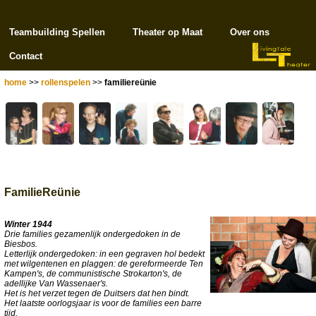
Teambuilding Spellen
Theater op Maat
Over ons
Contact
home
>>
rollenspelen
>>
familiereünie
FamilieReünie
Winter 1944
Drie families gezamenlijk ondergedoken in de
Biesbos.
Letterlijk ondergedoken: in een gegraven hol bedekt
met wilgentenen en plaggen: de gereformeerde Ten
Kampen's, de communistische Strokarton's, de
adellijke Van Wassenaer's.
Het is het verzet tegen de Duitsers dat hen bindt.
Het laatste oorlogsjaar is voor de families een barre
tijd.