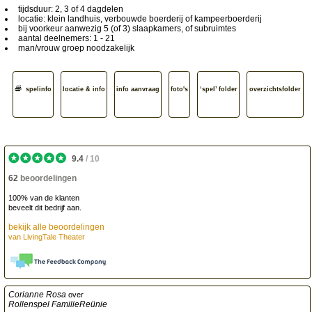
tijdsduur: 2, 3 of 4 dagdelen
locatie: klein landhuis, verbouwde boerderij of kampeerboerderij
bij voorkeur aanwezig 5 (of 3) slaapkamers, of subruimtes
aantal deelnemers: 1 - 21
man/vrouw groep noodzakelijk
spelinfo
locatie & info
info aanvraag
foto's
‘spel’ folder
overzichts­folder
9.4
/
10
62
beoordelingen
100% van de klanten
beveelt dit bedrijf aan.
bekijk alle beoordelingen
van
LivingTale Theater
Corianne Rosa
over
Rollenspel FamilieReünie