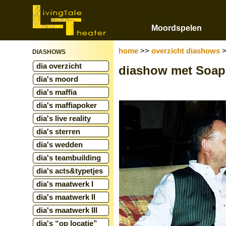
Moordspelen
home
>>
overzicht diashows
DIASHOWS
dia overzicht
diashow met Soap 
dia's moord
dia's maffia
dia's maffiapoker
dia's live reality
dia's sterren
dia's wedden
dia's teambuilding
dia's acts&typetjes
dia's maatwerk I
dia's maatwerk II
dia's maatwerk III
dia's “op locatie”