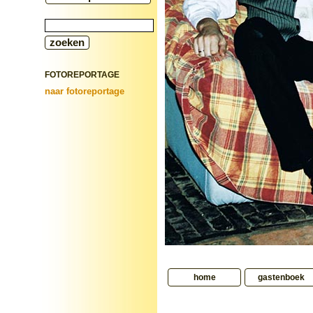
FOTOREPORTAGE
naar fotoreportage
home
gastenboek