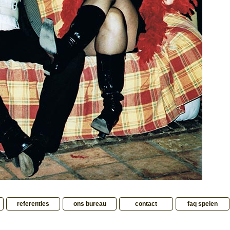
referenties
ons bureau
contact
faq spelen