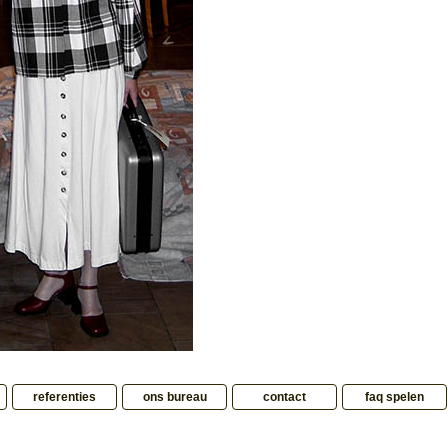
referenties
ons bureau
contact
faq spelen