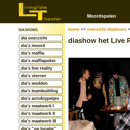
Moordspelen
home
>>
overzicht diashows
DIASHOWS
dia overzicht
diashow het Live R
dia's moord
dia's maffia
dia's maffiapoker
dia's live reality
dia's sterren
dia's wedden
dia's teambuilding
dia's acts&typetjes
dia's maatwerk I
dia's maatwerk II
dia's maatwerk III
dia's “op locatie”