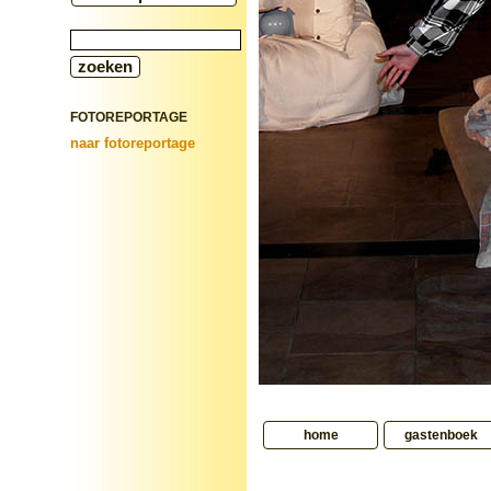
FOTOREPORTAGE
naar fotoreportage
home
gastenboek