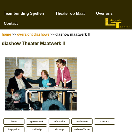
Teambuilding Spellen
Theater op Maat
Over ons
Contact
home
>>
overzicht diashows
>>
diashow maatwerk II
diashow Theater Maatwerk II
home
gastenboek
referenties
ons bureau
contact
faq spelen
zoekhulp
sitemap
online offertes