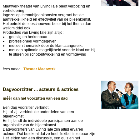
Maatwerk theater van LivingTale biedt verpozing en
verheldering.
Ingezet op themabijeenkomsten vergroot het de
aantrekkelijkheid en effectiviteit van de bijeenkomst.
Het betrekt de toeschouwers beter bij het thema dan
welk middel ook.
Producties van LivingTale zijn altijd:
geestig en herkenbaar
professioneel vormgegeven
met een thematiek door de klant aangereikt
met een optimale mogelijkheid voor de klant om bij
te sturen bij scriptontwikkeling en vormgeving
lees meer...
Theater Maatwerk
Dagvoorzitter ... acteurs & actrices
méér dan het voorzitten van een dag
Een dag voorzitter verbindt.
Hij -of zij- verbindt de onderdelen van een
bijeenkomst.
En hij bindt de individuele participanten aan de
organisatie van de bijeenkomst.
Dagvoorzitters van LivingTale zijn altijd ervaren
acteurs. Dat betekent dat ze heel flexibel inzetbaar zijn.
Het leiden van een discussie, een quiz en het