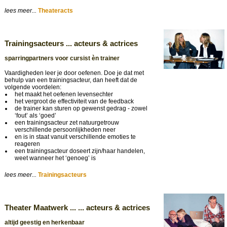
lees meer...
Theateracts
Trainingsacteurs ... acteurs & actrices
sparringpartners voor cursist èn trainer
Vaardigheden leer je door oefenen. Doe je dat met
behulp van een trainingsacteur, dan heeft dat de
volgende voordelen:
het maakt het oefenen levensechter
het vergroot de effectiviteit van de feedback
de trainer kan sturen op gewenst gedrag - zowel
‘fout’ als ‘goed’
een trainingsacteur zet natuurgetrouw
verschillende persoonlijkheden neer
en is in staat vanuit verschillende emoties te
reageren
een trainingsacteur doseert zijn/haar handelen,
weet wanneer het ‘genoeg’ is
lees meer...
Trainingsacteurs
Theater Maatwerk ... ... acteurs & actrices
altijd geestig en herkenbaar