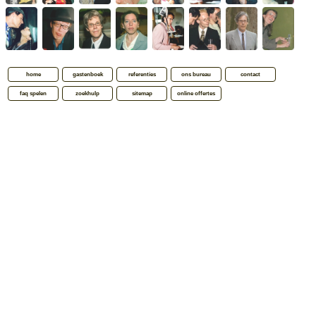
home
gastenboek
referenties
ons bureau
contact
faq spelen
zoekhulp
sitemap
online offertes