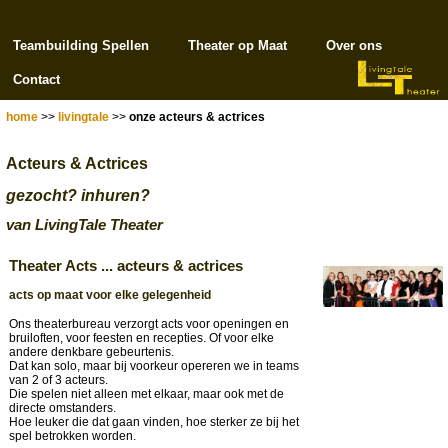
Teambuilding Spellen
Theater op Maat
Over ons
Contact
home
>>
livingtale
>>
onze acteurs & actrices
Acteurs & Actrices
gezocht? inhuren?
van LivingTale Theater
Theater Acts ... acteurs & actrices
acts op maat voor elke gelegenheid
Ons theaterbureau verzorgt acts voor openingen en
bruiloften, voor feesten en recepties. Of voor elke
andere denkbare gebeurtenis.
Dat kan solo, maar bij voorkeur opereren we in teams
van 2 of 3 acteurs.
Die spelen niet alleen met elkaar, maar ook met de
directe omstanders.
Hoe leuker die dat gaan vinden, hoe sterker ze bij het
spel betrokken worden.