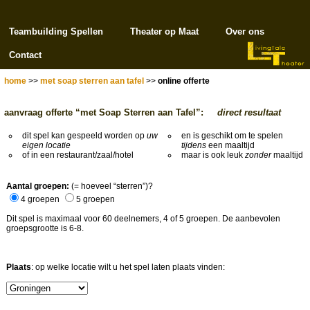
Teambuilding Spellen
Theater op Maat
Over ons
Contact
home
>>
met soap sterren aan tafel
>>
online offerte
aanvraag offerte “met Soap Sterren aan Tafel”:
direct resultaat
dit spel kan gespeeld worden op
uw
en is geschikt om te spelen
eigen locatie
tijdens
een maaltijd
of in een restaurant/zaal/hotel
maar is ook leuk
zonder
maaltijd
Aantal groepen:
(= hoeveel “sterren”)?
4 groepen
5 groepen
Dit spel is maximaal voor 60 deelnemers, 4 of 5 groepen. De aanbevolen
groepsgrootte is 6-8.
Plaats
: op welke locatie wilt u het spel laten plaats vinden: