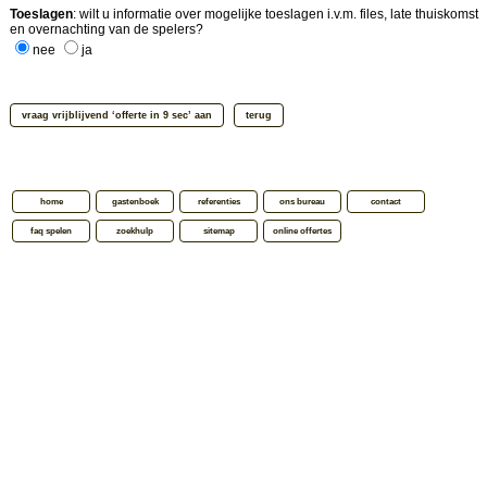
Toeslagen
: wilt u informatie over mogelijke toeslagen i.v.m. files, late thuiskomst
en overnachting van de spelers?
nee
ja
home
gastenboek
referenties
ons bureau
contact
faq spelen
zoekhulp
sitemap
online offertes