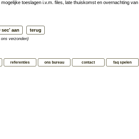
er mogelijke toeslagen i.v.m. files, late thuiskomst en overnachting va
r ons verzonden)
referenties
ons bureau
contact
faq spelen