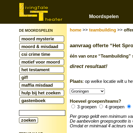
Moordspelen
home
>>
teambuilding
>>
offe
DE MOORDSPELEN
moord mysterie
aanvraag offerte “Het Spr
moord & misdaad
csi crime time
één van onze “Teambuilding” 
motief voor moord
direct resultaat!
het testament
gif!
Plaats
: op welke locatie wilt u he
maffia misdaad
hulp bij het zoeken
gastenboek
Hoeveel groepen/teams?
3 groepen
4 groepen
Per groep geldt een minimum v
De aanbevolen groepsgrootte is 
Omdat er minimaal 4 acteurs nodig