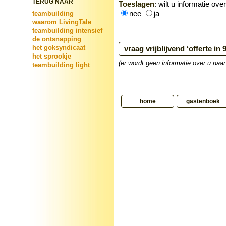
TERUG NAAR
Toeslagen
: wilt u informatie ov
nee
ja
teambuilding
waarom LivingTale
teambuilding intensief
de ontsnapping
het goksyndicaat
het sprookje
(er wordt geen informatie over u naa
teambuilding light
home
gastenboek