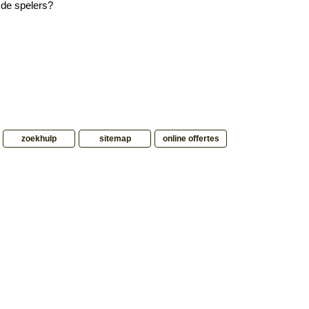
n de spelers?
zoekhulp
sitemap
online offertes