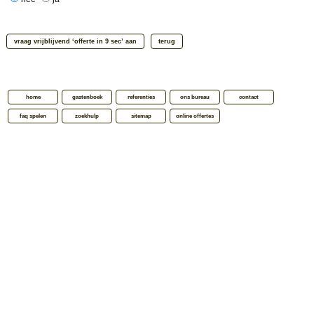
home
gastenboek
referenties
ons bureau
contact
faq spelen
zoekhulp
sitemap
online offertes