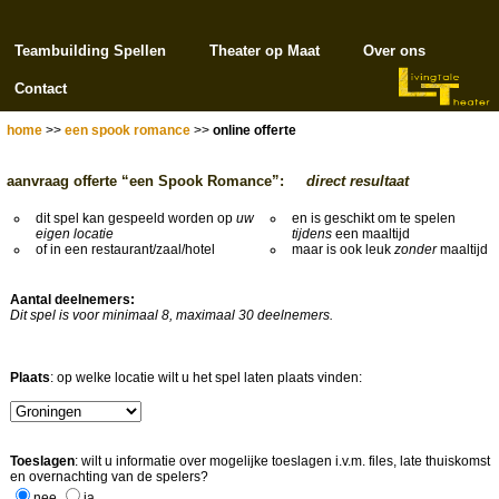
Teambuilding Spellen
Theater op Maat
Over ons
Contact
home
>>
een spook romance
>>
online offerte
aanvraag offerte “een Spook Romance”:
direct resultaat
dit spel kan gespeeld worden op
uw
en is geschikt om te spelen
eigen locatie
tijdens
een maaltijd
of in een restaurant/zaal/hotel
maar is ook leuk
zonder
maaltijd
Aantal deelnemers:
Dit spel is voor minimaal 8, maximaal 30 deelnemers.
Plaats
: op welke locatie wilt u het spel laten plaats vinden:
Toeslagen
: wilt u informatie over mogelijke toeslagen i.v.m. files, late thuiskomst
en overnachting van de spelers?
nee
ja