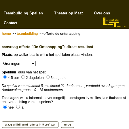
Teambuilding Spellen
Theater op Maat
Over ons
Contact
home
>>
teambuilding
>>
offerte de ontsnapping
aanvraag offerte “De Ontsnapping”: direct resultaat
Plaats
: op welke locatie wilt u het spel laten plaats vinden:
Spelduur
: duur van het spel:
4-5 uur
2 dagdelen
3 dagdelen
Dit spel is voor minimaal 5, maximaal 21 deelnemers, verdeeld over 3 groepen
Aanbevolen grootte: 9 - 18 deelnemers.
Toeslagen
: wilt u informatie over mogelijke toeslagen i.v.m. files, late thuiskomst
en overnachting van de spelers?
nee
ja